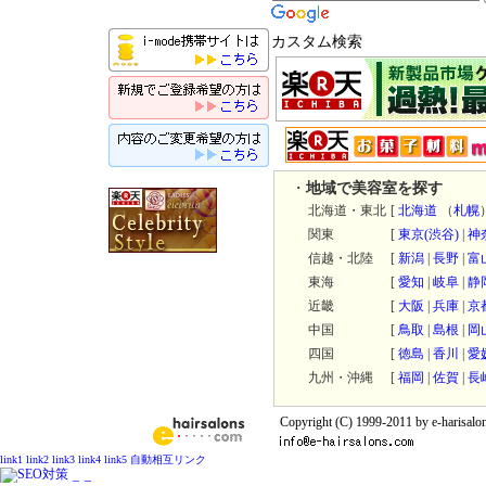
カスタム検索
・
地域で美容室を探す
北海道・東北
[
北海道
（
札幌
関東
[
東京
(渋谷)
|
神
信越・北陸
[
新潟
|
長野
|
富
東海
[
愛知
|
岐阜
|
静
近畿
[
大阪
|
兵庫
|
京
中国
[
鳥取
|
島根
|
岡
四国
[
徳島
|
香川
|
愛
九州・沖縄
[
福岡
|
佐賀
|
長
Copyright (C) 1999-2011 by e-harisalon
link1
link2
link3
link4
link5
自動相互リンク
_
_