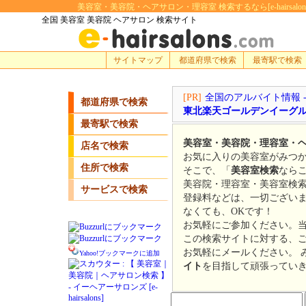
美容室・美容院・ヘアサロン・理容室 検索するなら[e-hairsa
全国 美容室 美容院 ヘアサロン 検索サイト
サイトマップ
都道府県で検索
最寄駅で検索
[PR]
全国のアルバイト情報 
都道府県で検索
東北楽天ゴールデンイーグ
最寄駅で検索
美容室・美容院・理容室・
店名で検索
お気に入りの美容室がみつか
住所で検索
そこで、「
美容室検索
なら
美容院・理容室・美容室検
サービスで検索
登録料などは、一切ござい
なくても、OKです！
お気軽にご参加ください。
この検索サイトに対する、
お気軽にメールください。 
Yahoo!ブックマークに追加
イト
を目指して頑張ってい