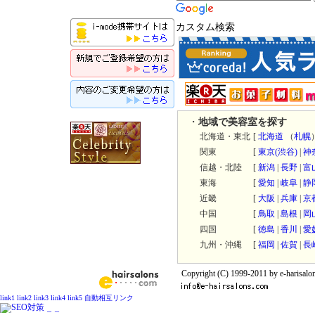
カスタム検索
・
地域で美容室を探す
北海道・東北
[
北海道
（
札幌
関東
[
東京
(渋谷)
|
神
信越・北陸
[
新潟
|
長野
|
富
東海
[
愛知
|
岐阜
|
静
近畿
[
大阪
|
兵庫
|
京
中国
[
鳥取
|
島根
|
岡
四国
[
徳島
|
香川
|
愛
九州・沖縄
[
福岡
|
佐賀
|
長
Copyright (C) 1999-2011 by e-harisalon
link1
link2
link3
link4
link5
自動相互リンク
_
_