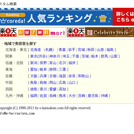
スタム検索
・
地域で美容室を探す
北海道・東北
[
北海道
（
札幌
） |
青森
|
岩手
|
宮城
|
秋田
|
山形
|
福島
]
関東
[
東京
(渋谷)
|
神奈川
|
埼玉
|
千葉
|
茨城
|
栃木
|
群馬
|
山梨
]
信越・北陸
[
新潟
|
長野
|
富山
|
石川
|
福井
]
東海
[
愛知
|
岐阜
|
静岡
|
三重
]
近畿
[
大阪
|
兵庫
|
京都
|
滋賀
|
奈良
|
和歌山
]
中国
[
鳥取
|
島根
|
岡山
|
広島
|
山口
]
四国
[
徳島
|
香川
|
愛媛
|
高知
]
九州・沖縄
[
福岡
|
佐賀
|
長崎
|
熊本
|
大分
|
宮崎
|
鹿児島
|
沖縄
]
opyright (C) 1999-2011 by e-harisalons.com All rights reserved.