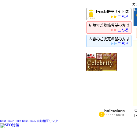
カ
C
link1
link2
link3
link4
link5
自動相互リンク
_
_