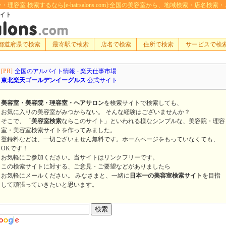
容室 検索するなら[e-hairsalons.com]:全国の美容室から、地域検索・店名
サイト
都道府県で検索
最寄駅で検索
店名で検索
住所で検索
サービスで検
[PR]
全国のアルバイト情報 - 楽天仕事市場
東北楽天ゴールデンイーグルス
公式サイト
美容室・美容院・理容室・ヘアサロン
を検索サイトで検索しても、
お気に入りの美容室がみつからない。 そんな経験はございませんか？
そこで、「
美容室検索
ならこのサイト」といわれる様なシンプルな、美容院・理容
室・美容室検索サイトを作ってみました。
登録料などは、一切ございません無料です。ホームページをもっていなくても、
OKです！
お気軽にご参加ください。当サイトはリンクフリーです。
この検索サイトに対する、ご意見・ご要望などがありましたら
お気軽にメールください。 みなさまと、一緒に
日本一の美容室検索サイト
を目指
して頑張っていきたいと思います。