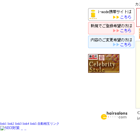
カ
C
link1
link2
link3
link4
link5
自動相互リンク
_
_