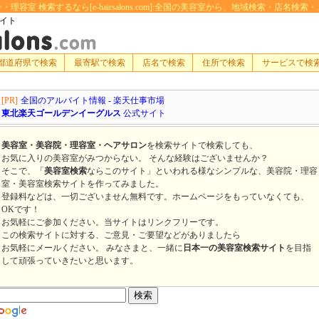
容室 検索するなら[e-hairsalons.com]:全国の美容室から、地域検索・店名
サイト
都道府県で検索
最寄駅で検索
店名で検索
住所で検索
サービスで検
[PR]
全国のアルバイト情報 - 楽天仕事市場
東北楽天ゴールデンイーグルス
公式サイト
美容室・美容院・理容室・ヘアサロン
を検索サイトで検索しても、
お気に入りの美容室がみつからない。 そんな経験はございませんか？
そこで、「
美容室検索
ならこのサイト」といわれる様なシンプルな、美容院・理容
室・美容室検索サイトを作ってみました。
登録料などは、一切ございません無料です。ホームページをもっていなくても、
OKです！
お気軽にご参加ください。当サイトはリンクフリーです。
この検索サイトに対する、ご意見・ご要望などがありましたら
お気軽にメールください。 みなさまと、一緒に
日本一の美容室検索サイト
を目指
して頑張っていきたいと思います。