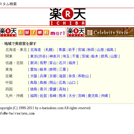
スタム検索
・
地域で美容室を探す
北海道・東北
[
北海道
（
札幌
） |
青森
|
岩手
|
宮城
|
秋田
|
山形
|
福島
]
関東
[
東京
(渋谷)
|
神奈川
|
埼玉
|
千葉
|
茨城
|
栃木
|
群馬
|
山梨
]
信越・北陸
[
新潟
|
長野
|
富山
|
石川
|
福井
]
東海
[
愛知
|
岐阜
|
静岡
|
三重
]
近畿
[
大阪
|
兵庫
|
京都
|
滋賀
|
奈良
|
和歌山
]
中国
[
鳥取
|
島根
|
岡山
|
広島
|
山口
]
四国
[
徳島
|
香川
|
愛媛
|
高知
]
九州・沖縄
[
福岡
|
佐賀
|
長崎
|
熊本
|
大分
|
宮崎
|
鹿児島
|
沖縄
]
opyright (C) 1999-2011 by e-harisalons.com All rights reserved.