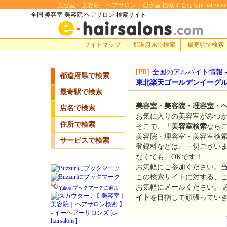
美容室・美容院・ヘアサロン・理容室 検索するなら[e-hairsa
全国 美容室 美容院 ヘアサロン 検索サイト
サイトマップ
都道府県で検索
最寄駅で検索
[PR]
全国のアルバイト情報 
都道府県で検索
東北楽天ゴールデンイーグ
最寄駅で検索
美容室・美容院・理容室・
店名で検索
お気に入りの美容室がみつか
住所で検索
そこで、「
美容室検索
なら
美容院・理容室・美容室検
サービスで検索
登録料などは、一切ござい
なくても、OKです！
お気軽にご参加ください。
この検索サイトに対する、
お気軽にメールください。 
Yahoo!ブックマークに追加
イト
を目指して頑張ってい