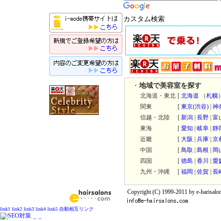
カスタム検索
・
地域で美容室を探す
北海道・東北
[
北海道
（
札幌
関東
[
東京
(渋谷)
|
神
信越・北陸
[
新潟
|
長野
|
富
東海
[
愛知
|
岐阜
|
静
近畿
[
大阪
|
兵庫
|
京
中国
[
鳥取
|
島根
|
岡
四国
[
徳島
|
香川
|
愛
九州・沖縄
[
福岡
|
佐賀
|
長
Copyright (C) 1999-2011 by e-harisalon
link1
link2
link3
link4
link5
自動相互リンク
_
_