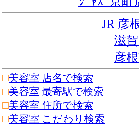
ｼﾞｬｽﾞ京町
JR 
滋賀
彦根
□
美容室 店名で検索
□
美容室 最寄駅で検索
□
美容室 住所で検索
□
美容室 こだわり検索