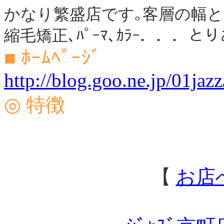
かなり繁盛店です｡客層の幅
縮毛矯正､ﾊﾟｰﾏ､ｶﾗｰ．．．
■ ﾎｰﾑﾍﾟｰｼﾞ
http://blog.goo.ne.jp/01jazz
◎ 特徴
【
お店