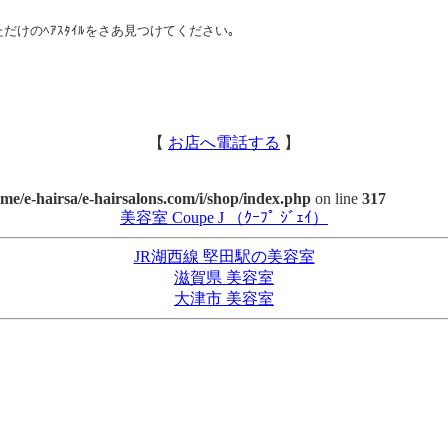
ただけのﾍｱｽﾀｲﾙをさあ見つけてください｡
【
お店へ電話する
】
ome/e-hairsa/e-hairsalons.com/i/shop/index.php
on line
317
美容室 Coupe J （ｸｰﾌﾟ ｼﾞｪｲ）
JR湖西線 堅田駅の美容室
滋賀県 美容室
大津市 美容室