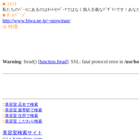
■ ｺﾒﾝﾄ
私たちのﾍﾞｰｽにあるのはｶｯﾄやﾊﾟｰﾏではなく個人主義なﾃﾞｻﾞｲﾝです！あな
■ ﾎｰﾑﾍﾟｰｼﾞ
http://www.biwa.ne.jp/~snowman/
◎ 特徴
Warning
: fread() [
function.fread
]: SSL: fatal protocol error in
/usr/h
□
美容室 店名で検索
□
美容室 最寄駅で検索
□
美容室 住所で検索
□
美容室 こだわり検索
美容室検索サイト
(c)
e-hairsalons.com