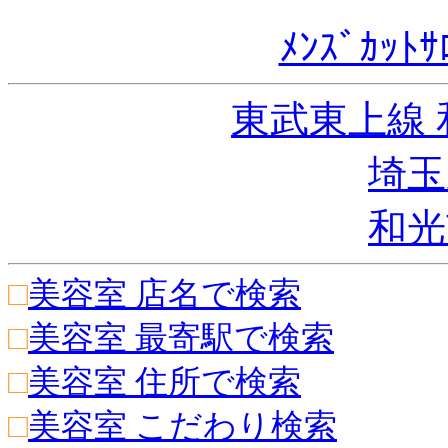
ﾒﾝｽﾞｶｯﾄｻ
東武東上線
埼玉
和光
□
美容室 店名で検索
□
美容室 最寄駅で検索
□
美容室 住所で検索
□
美容室 こだわり検索