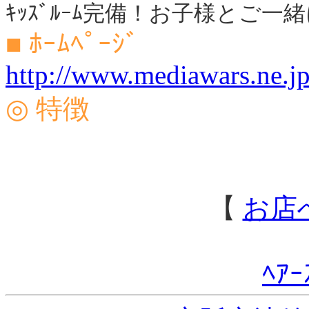
ｷｯｽﾞﾙｰﾑ完備！お子様とご
■ ﾎｰﾑﾍﾟｰｼﾞ
http://www.mediawars.ne.jp
◎ 特徴
【
お店
ﾍｱｰ