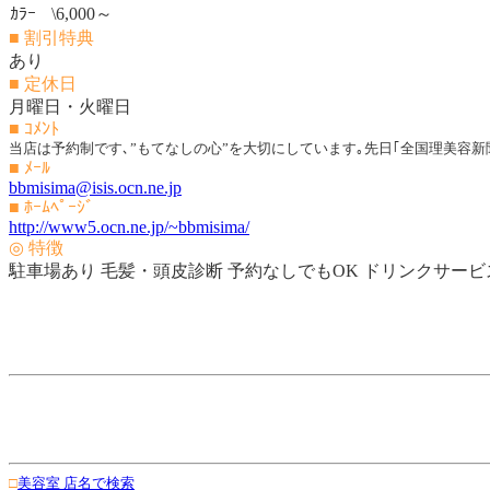
ｶﾗｰ
\6,000～
■ 割引特典
あり
■ 定休日
月曜日・火曜日
■ ｺﾒﾝﾄ
当店は予約制です､”もてなしの心”を大切にしています｡先日｢全国理美容新
■ ﾒｰﾙ
bbmisima@isis.ocn.ne.jp
■ ﾎｰﾑﾍﾟｰｼﾞ
http://www5.ocn.ne.jp/~bbmisima/
◎ 特徴
駐車場あり 毛髪・頭皮診断 予約なしでもOK ドリンクサービ
□
美容室 店名で検索