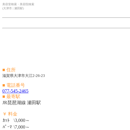
美容室検索・美容院検索
(大津市 | 瀬田駅)
■ 住所
滋賀県大津市大江2-26-23
■ 電話番号
077-545-2465
■ 最寄駅
JR琵琶湖線 瀬田駅
￥ 料金
ｶｯﾄ
\3,000～
ﾊﾟｰﾏ
\7,000～