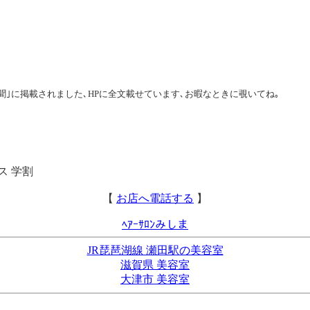
聞｣に掲載されました､HPに全文載せています､お暇なときに覗いてね｡
ス 学割
【
お店へ電話する
】
ﾍｱｰｻﾛﾝみしま
JR琵琶湖線 瀬田駅の美容室
滋賀県 美容室
大津市 美容室