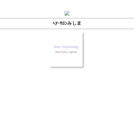
ﾍｱｰｻﾛﾝみしま