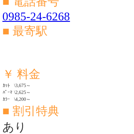
■ 電話番号
0985-24-6268
■ 最寄駅
￥ 料金
ｶｯﾄ
\3,675～
ﾊﾟｰﾏ
\2,625～
ｶﾗｰ
\4,200～
■ 割引特典
あり