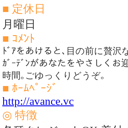
■ 定休日
月曜日
■ ｺﾒﾝﾄ
ﾄﾞｱをあけると､目の前に贅沢
ｶﾞｰﾃﾞﾝがあなたをやさしく
時間｡ごゆっくりどうぞ｡
■ ﾎｰﾑﾍﾟｰｼﾞ
http://avance.vc
◎ 特徴