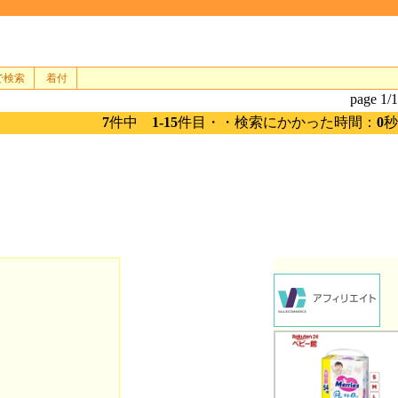
で検索
着付
page 1/1
7
件中
1-15
件目・・検索にかかった時間：
0
秒