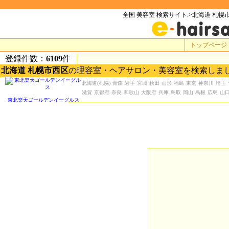
全国 美容室 検索サイト:>北海道 札幌
トップページ
登録件数：
6109
件
北海道 札幌市西区
の理容室・ヘアサロン・美容室を検索しま
北海道
(札幌)
青森
岩手
宮城
秋田
山形
福島
東京
神奈川
埼玉
滋賀
京都府
奈良
和歌山
大阪府
兵庫
鳥取
岡山
島根
広島
山
東北楽天ゴールデンイーグルス