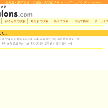
北海道 札幌市西区 > 美容院・美容室 検索 :イーヘアーサロンズ[e-hairsalons]
市西区
都道府県で検索
最寄駅で検索
店名で検索
住所で検索
サービス
した。
千葉
茨城
栃木
群馬
新潟
石川
福井
富山
愛知
長野
山梨
静岡
岐阜
三重
口
香川
徳島
愛媛
高知
大分
宮崎
鹿児島
福岡
熊本
佐賀
長崎
沖縄