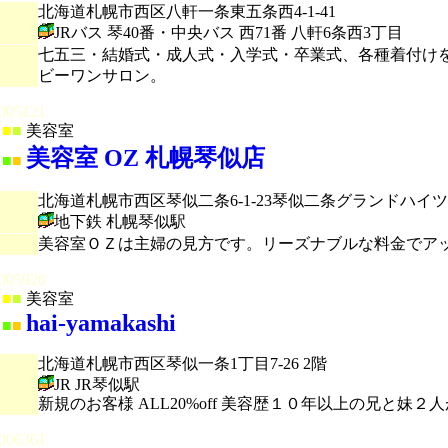
北海道札幌市西区八軒一条東五条西4-1-41
JRバス 琴40番・中央バス 西71番 八軒6条西3丁目
七五三・結婚式・成人式・入学式・卒業式、各種着付け
ビーワンサロン。
005121
■
■
美容室
美容室 OZ 札幌琴似店
■
■
北海道札幌市西区琴似二条6-1-23琴似二条グランドハイツ
地下鉄 札幌琴似駅
美容室ＯＺは主婦の見方です。リーズナブルな料金でアッ
005920
■
■
美容室
hai-yamakashi
■
■
北海道札幌市西区琴似一条1丁目7-26 2階
JR JR琴似駅
新規のお客様 ALL20%off 美容歴１０年以上の兄と
006361