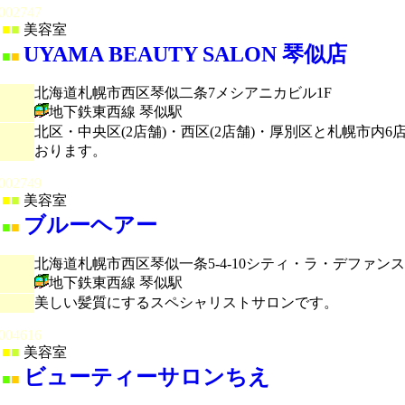
002747
■
■
美容室
UYAMA BEAUTY SALON 琴似店
■
■
北海道札幌市西区琴似二条7メシアニカビル1F
地下鉄東西線 琴似駅
北区・中央区(2店舗)・西区(2店舗)・厚別区と札幌市
おります。
002749
■
■
美容室
ブルーヘアー
■
■
北海道札幌市西区琴似一条5-4-10シティ・ラ・デファンス
地下鉄東西線 琴似駅
美しい髪質にするスペシャリストサロンです。
004616
■
■
美容室
ビューティーサロンちえ
■
■