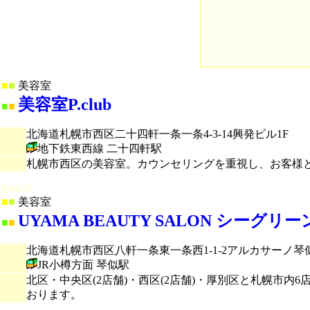
■
■
美容室
美容室P.club
■
■
北海道札幌市西区二十四軒一条一条4-3-14興発ビル1F
地下鉄東西線 二十四軒駅
札幌市西区の美容室。カウンセリングを重視し、お客様
000049
■
■
美容室
UYAMA BEAUTY SALON シーグリ
■
■
北海道札幌市西区八軒一条東一条西1-1-2アルカサーノ琴似
JR小樽方面 琴似駅
北区・中央区(2店舗)・西区(2店舗)・厚別区と札幌市
おります。