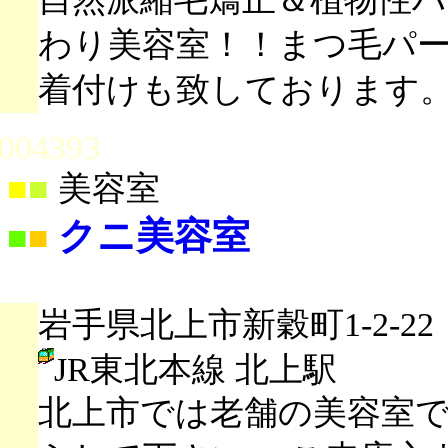
わり美容室！！まつ毛パ
着付けも致しております
004393
■
■
美容室
クニ美容室
■
■
岩手県北上市新穀町1-2-22
JR東北本線 北上駅
北上市では老舗の美容室