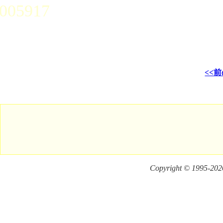
005917
<<前
Copyright © 1995-
2026