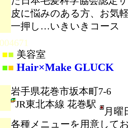
た日本毛髪科学協会認定
皮に悩みのある方、お気
一押し…いきいきコース
004671
■
■
美容室
Hair×Make GLUCK
■
■
岩手県花巻市坂本町7-6
JR東北本線 花巻駅
月曜
各種メニューを用意して