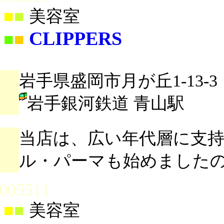
■
■
美容室
CLIPPERS
■
■
岩手県盛岡市月が丘1-13-3
岩手銀河鉄道 青山駅
当店は、広い年代層に支
ル・パーマも始めました
005511
■
■
美容室