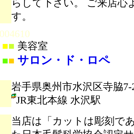
らして下さい。 ご来店心
す。
004610
■
■
美容室
サロン・ド・ロペ
■
■
岩手県奥州市水沢区寺脇7-
JR東北本線 水沢駅
当店は「カットは彫刻で