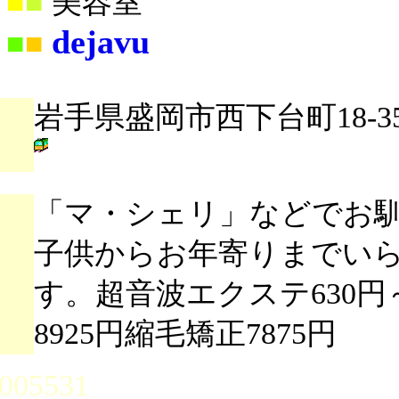
■
■
美容室
dejavu
■
■
岩手県盛岡市西下台町18-35
「マ・シェリ」などでお
子供からお年寄りまでい
す。超音波エクステ630円
8925円縮毛矯正7875円
005531