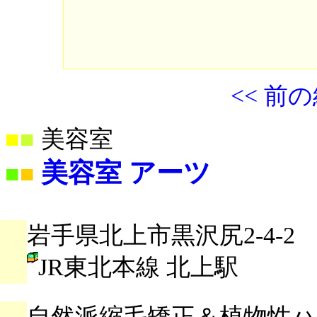
<< 前
■
■
美容室
美容室 アーツ
■
■
岩手県北上市黒沢尻2-4-2
JR東北本線 北上駅
自然派縮毛矯正＆植物性