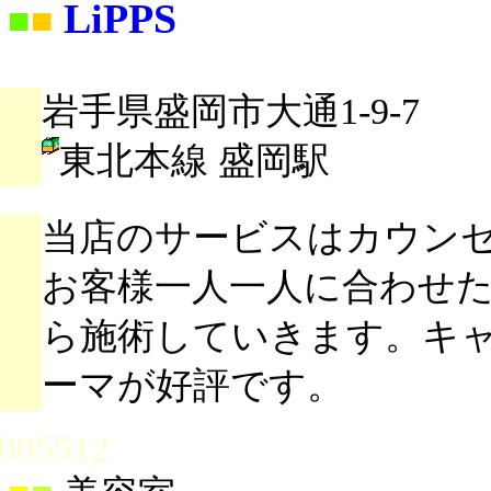
LiPPS
■
■
岩手県盛岡市大通1-9-7
東北本線 盛岡駅
当店のサービスはカウン
お客様一人一人に合わせ
ら施術していきます。キ
ーマが好評です。
005512