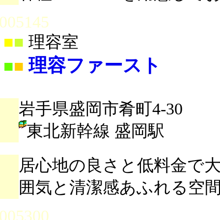
005145
■
■
理容室
理容ファースト
■
■
岩手県盛岡市肴町4-30
東北新幹線 盛岡駅
居心地の良さと低料金で大
囲気と清潔感あふれる空
005300