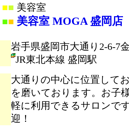
■
■
美容室
美容室 MOGA 盛岡店
■
■
岩手県盛岡市大通り2-6-7
JR東北本線 盛岡駅
大通りの中心に位置して
を磨いております。お子
軽に利用できるサロンで
迎！