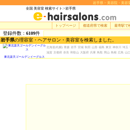
岩手県 > 美容院・美容室 検
全国 美容室 検索サイト:>岩手県
トップページ
都道府県で検索
最寄駅で
登録件数：
6109
件
岩手県
の理容室・ヘアサロン・美容室を検索しました。
北海道
(札幌)
青森
岩手
宮城
秋田
山形
福島
東京
神奈川
埼玉
滋賀
京都府
奈良
和歌山
大阪府
兵庫
鳥取
岡山
島根
広島
山
東北楽天ゴールデンイーグルス