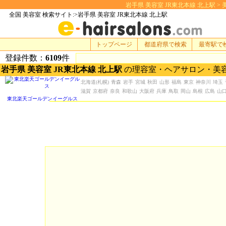
岩手県 美容室 JR東北本線 北上駅 > 美容
全国 美容室 検索サイト:>岩手県 美容室 JR東北本線 北上駅
トップページ
都道府県で検索
最寄駅で
登録件数：
6109
件
岩手県 美容室 JR東北本線 北上駅
の理容室・ヘアサロン・美
北海道
(札幌)
青森
岩手
宮城
秋田
山形
福島
東京
神奈川
埼玉
滋賀
京都府
奈良
和歌山
大阪府
兵庫
鳥取
岡山
島根
広島
山
東北楽天ゴールデンイーグルス