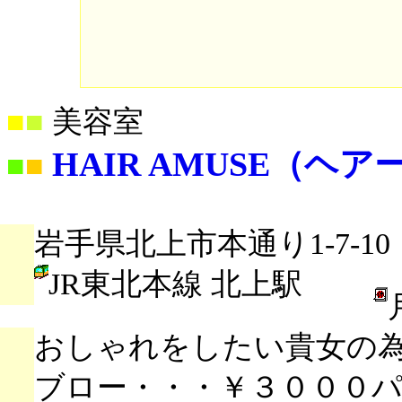
■
■
美容室
HAIR AMUSE（ヘ
■
■
岩手県北上市本通り1-7-10
JR東北本線 北上駅
おしゃれをしたい貴女の
ブロー・・・￥３０００