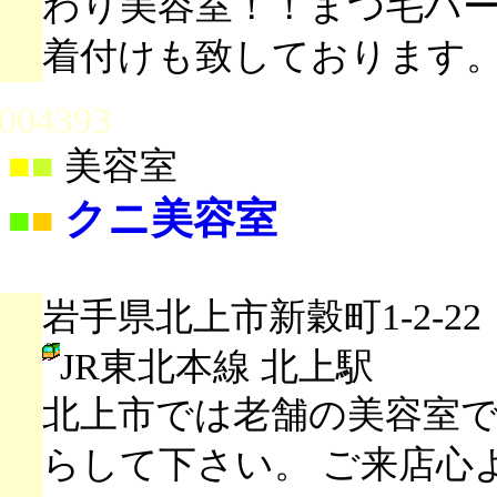
わり美容室！！まつ毛パ
着付けも致しております
004393
■
■
美容室
クニ美容室
■
■
岩手県北上市新穀町1-2-22
JR東北本線 北上駅
北上市では老舗の美容室
らして下さい。 ご来店心