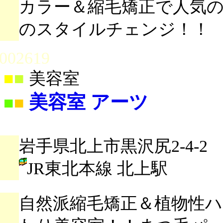
カラー＆縮毛矯正で人気
のスタイルチェンジ！！
002619
■
■
美容室
美容室 アーツ
■
■
岩手県北上市黒沢尻2-4-2
JR東北本線 北上駅
自然派縮毛矯正＆植物性