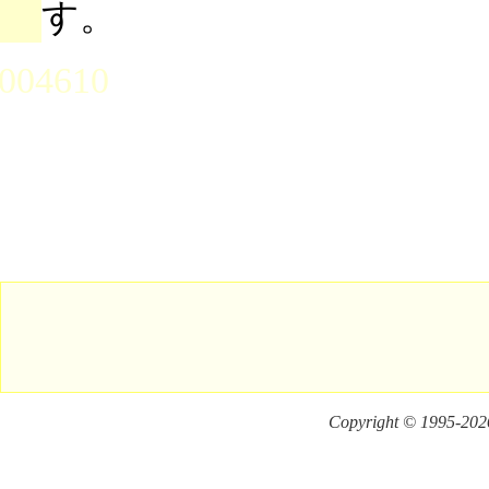
す。
004610
Copyright © 1995-
2026