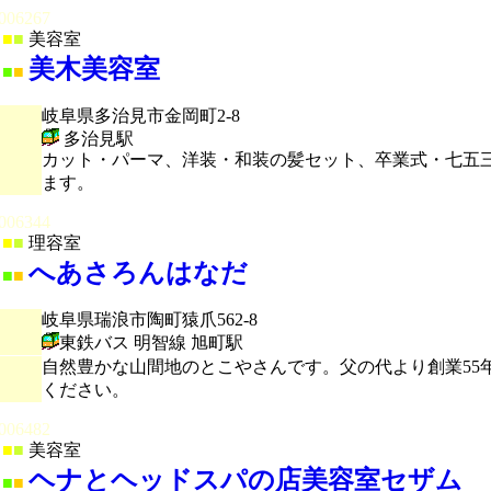
006267
■
■
美容室
美木美容室
■
■
岐阜県多治見市金岡町2-8
多治見駅
カット・パーマ、洋装・和装の髪セット、卒業式・七五
ます。
006344
■
■
理容室
へあさろんはなだ
■
■
岐阜県瑞浪市陶町猿爪562-8
東鉄バス 明智線 旭町駅
自然豊かな山間地のとこやさんです。父の代より創業55
ください。
006482
■
■
美容室
ヘナとヘッドスパの店美容室セザム
■
■