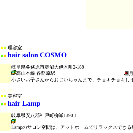
■
■
理容室
hair salon COSMO
■
■
岐阜県各務原市鵜沼大伊木町2-188
高山本線 各務原駅
小さいお子さんからおじいちゃんまで、チョキチョキし
006244
■
■
美容室
hair Lamp
■
■
岐阜県安八郡神戸町柳瀬1390-1
Lampのサロン空間は、アットホームでリラックスでき