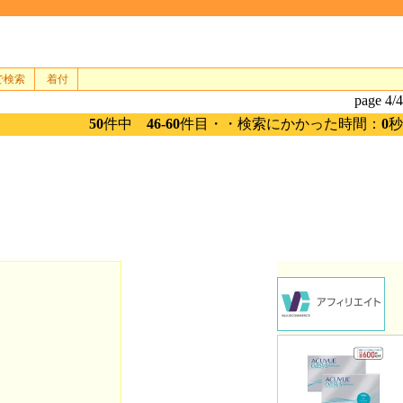
で検索
着付
page 4/4
50
件中
46-60
件目・・検索にかかった時間：
0
秒