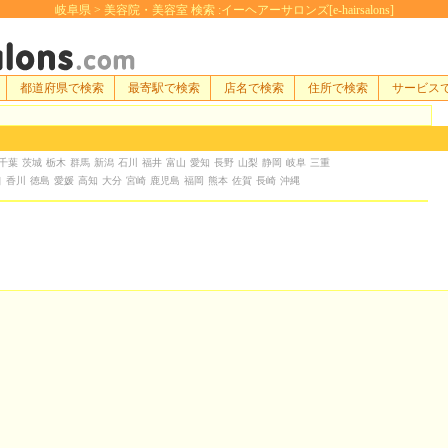
岐阜県 > 美容院・美容室 検索 :イーヘアーサロンズ[e-hairsalons]
都道府県で検索
最寄駅で検索
店名で検索
住所で検索
サービス
千葉
茨城
栃木
群馬
新潟
石川
福井
富山
愛知
長野
山梨
静岡
岐阜
三重
口
香川
徳島
愛媛
高知
大分
宮崎
鹿児島
福岡
熊本
佐賀
長崎
沖縄