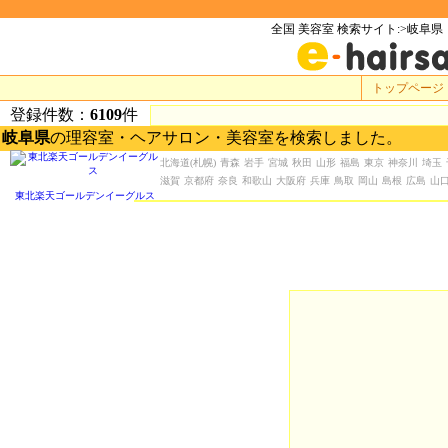
全国 美容室 検索サイト:>岐阜県
トップページ
登録件数：
6109
件
岐阜県
の理容室・ヘアサロン・美容室を検索しました。
北海道
(札幌)
青森
岩手
宮城
秋田
山形
福島
東京
神奈川
埼玉
滋賀
京都府
奈良
和歌山
大阪府
兵庫
鳥取
岡山
島根
広島
山
東北楽天ゴールデンイーグルス