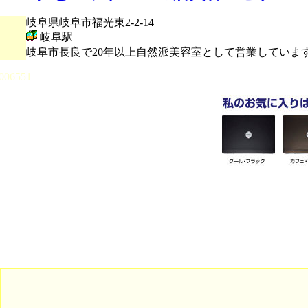
岐阜県岐阜市福光東2-2-14
岐阜駅
岐阜市長良で20年以上自然派美容室として営業していま
006551