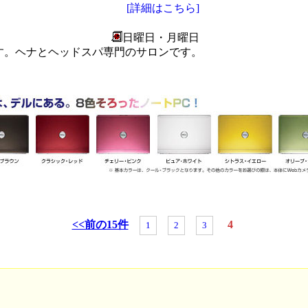
[詳細はこちら]
日曜日・月曜日
す。ヘナとヘッドスパ専門のサロンです。
<<前の15件
4
1
2
3