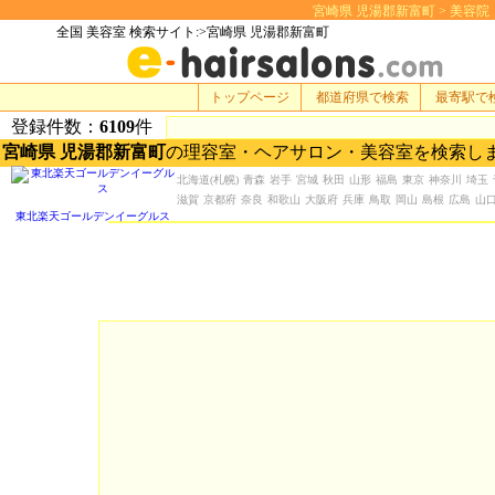
宮崎県 児湯郡新富町 > 美容院・美容
全国 美容室 検索サイト:>宮崎県 児湯郡新富町
トップページ
都道府県で検索
最寄駅で
登録件数：
6109
件
宮崎県 児湯郡新富町
の理容室・ヘアサロン・美容室を検索し
北海道
(札幌)
青森
岩手
宮城
秋田
山形
福島
東京
神奈川
埼玉
滋賀
京都府
奈良
和歌山
大阪府
兵庫
鳥取
岡山
島根
広島
山
東北楽天ゴールデンイーグルス