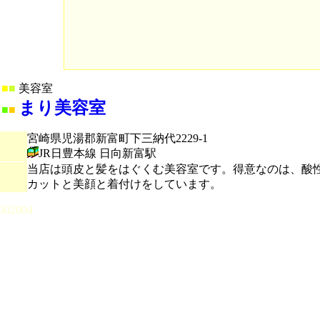
■
■
美容室
まり美容室
■
■
宮崎県児湯郡新富町下三納代2229-1
JR日豊本線 日向新富駅
当店は頭皮と髪をはぐくむ美容室です。得意なのは、酸
カットと美顔と着付けをしています。
002004