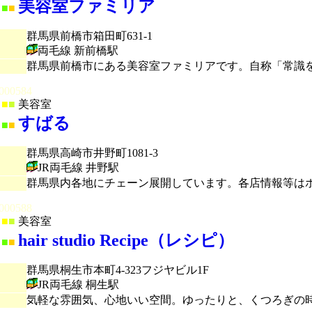
美容室ファミリア
■
■
群馬県前橋市箱田町631-1
両毛線 新前橋駅
群馬県前橋市にある美容室ファミリアです。自称「常識
000584
■
■
美容室
すばる
■
■
群馬県高崎市井野町1081-3
JR両毛線 井野駅
群馬県内各地にチェーン展開しています。各店情報等は
000588
■
■
美容室
hair studio Recipe（レシピ）
■
■
群馬県桐生市本町4-323フジヤビル1F
JR両毛線 桐生駅
気軽な雰囲気、心地いい空間。ゆったりと、くつろぎの