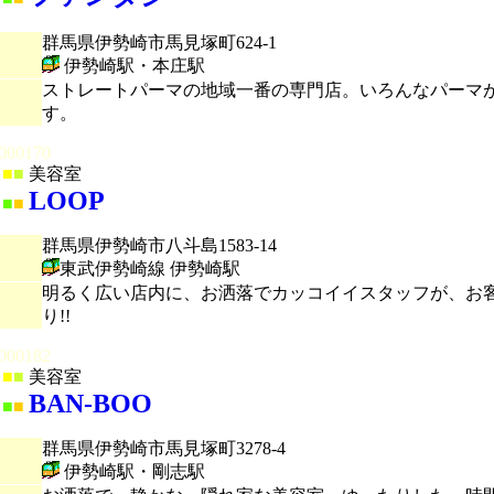
群馬県伊勢崎市馬見塚町624-1
伊勢崎駅・本庄駅
ストレートパーマの地域一番の専門店。いろんなパーマ
す。
000170
■
■
美容室
LOOP
■
■
群馬県伊勢崎市八斗島1583-14
東武伊勢崎線 伊勢崎駅
明るく広い店内に、お洒落でカッコイイスタッフが、お客
り!!
000182
■
■
美容室
BAN-BOO
■
■
群馬県伊勢崎市馬見塚町3278-4
伊勢崎駅・剛志駅