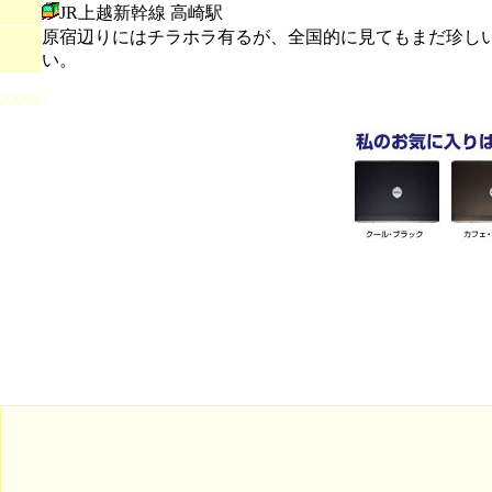
JR上越新幹線 高崎駅
原宿辺りにはチラホラ有るが、全国的に見てもまだ珍しい
い。
000987