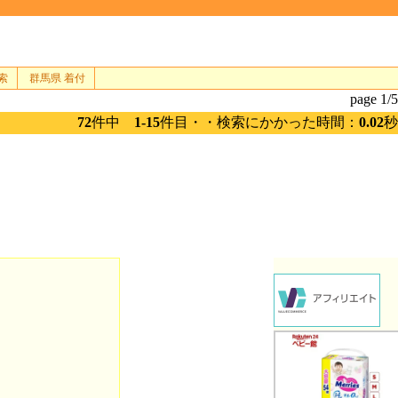
索
群馬県 着付
page 1/5
72
件中
1-15
件目・・検索にかかった時間：
0.02
秒