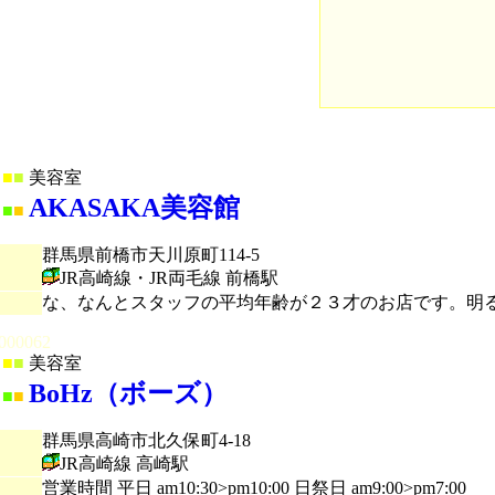
■
■
美容室
AKASAKA美容館
■
■
群馬県前橋市天川原町114-5
JR高崎線・JR両毛線 前橋駅
な、なんとスタッフの平均年齢が２３才のお店です。明
000062
■
■
美容室
BoHz（ボーズ）
■
■
群馬県高崎市北久保町4-18
JR高崎線 高崎駅
営業時間 平日 am10:30>pm10:00 日祭日 am9:00>pm7:00