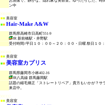
お洒落で、静かな、隠れ家な美容室。ゆったりした、時
ン中
000188
■
■
美容室
Hair-Make A&W
■
■
群馬県高崎市日高町551-9
JR 新前橋駅・井野駅
受付時間//平日１０：００～２０：００・日曜.祭日１
000300
■
■
美容室
美容室カプリス
■
■
群馬県藤岡市小林402-16
JR八高線 群馬藤岡駅
話題の縮毛矯正「ストレートリペア」貴方もいかが？サ
来店中。
000332
■
■
美容室