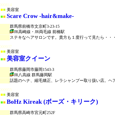
000814
■
■
美容室
Scare Crow -hair&make-
■
■
群馬県前橋市文京町3-23-15
JR高崎線・JR両毛線 前橋駅
ステキなヘアサロンです。貴方も１度行って見たら・・
000937
■
■
美容室
美容室クイーン
■
■
群馬県藤岡市藤岡1543-3
JR八高線 群馬藤岡駅
話題のヘナ、縮毛矯正、レラシャンプー取り扱い店。ヘ
000955
■
■
美容室
BoHz Kireak (ボーズ・キリーク)
■
■
群馬県高崎市宮元町252F