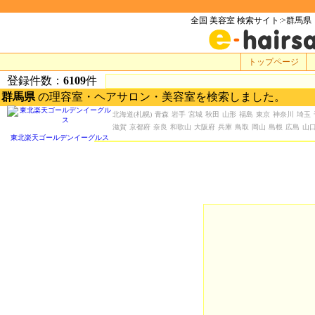
全国 美容室 検索サイト:>群馬県
トップページ
登録件数：
6109
件
群馬県
の理容室・ヘアサロン・美容室を検索しました。
北海道
(札幌)
青森
岩手
宮城
秋田
山形
福島
東京
神奈川
埼玉
滋賀
京都府
奈良
和歌山
大阪府
兵庫
鳥取
岡山
島根
広島
山
東北楽天ゴールデンイーグルス