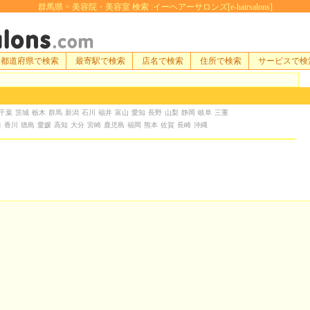
群馬県 > 美容院・美容室 検索 :イーヘアーサロンズ[e-hairsalons]
都道府県で検索
最寄駅で検索
店名で検索
住所で検索
サービスで検
千葉
茨城
栃木
群馬
新潟
石川
福井
富山
愛知
長野
山梨
静岡
岐阜
三重
口
香川
徳島
愛媛
高知
大分
宮崎
鹿児島
福岡
熊本
佐賀
長崎
沖縄