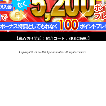
【締め切り間近！ 紹介コード：SRKC860C】
Copyright © 1995-2004 by e-hairsalons All rights reserved.