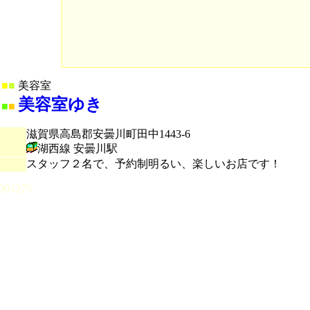
■
■
美容室
美容室ゆき
■
■
滋賀県高島郡安曇川町田中1443-6
湖西線 安曇川駅
スタッフ２名で、予約制明るい、楽しいお店です！
001275