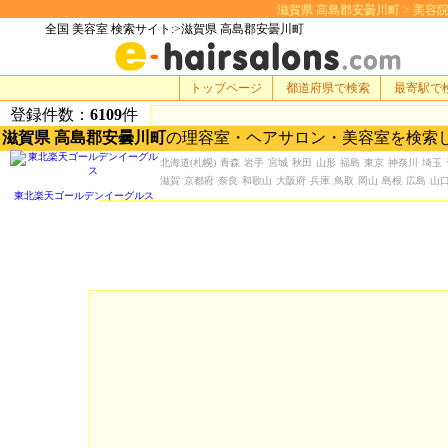
滋賀県 高島郡安曇川町 > 美容院・美
全国 美容室 検索サイト:>滋賀県 高島郡安曇川町
トップページ
都道府県で検索
最寄駅で
登録件数：
6109
件
滋賀県 高島郡安曇川町
の理容室・ヘアサロン・美容室を検索
北海道
(札幌)
青森
岩手
宮城
秋田
山形
福島
東京
神奈川
埼玉
滋賀
京都府
奈良
和歌山
大阪府
兵庫
鳥取
岡山
島根
広島
山
東北楽天ゴールデンイーグルス