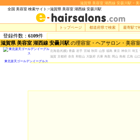
滋賀県 美容室 湖西線 安曇川駅 > 美容院
全国 美容室 検索サイト:>滋賀県 美容室 湖西線 安曇川駅
トップページ
都道府県で検索
最寄駅で
登録件数：
6109
件
滋賀県 美容室 湖西線 安曇川駅
の理容室・ヘアサロン・美容
北海道
(札幌)
青森
岩手
宮城
秋田
山形
福島
東京
神奈川
埼玉
滋賀
京都府
奈良
和歌山
大阪府
兵庫
鳥取
岡山
島根
広島
山
東北楽天ゴールデンイーグルス