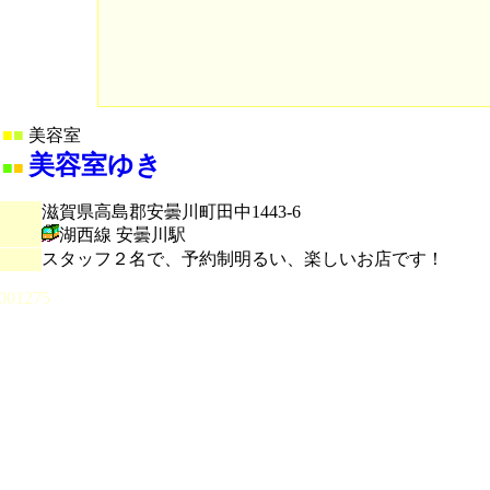
■
■
美容室
美容室ゆき
■
■
滋賀県高島郡安曇川町田中1443-6
湖西線 安曇川駅
スタッフ２名で、予約制明るい、楽しいお店です！
001275