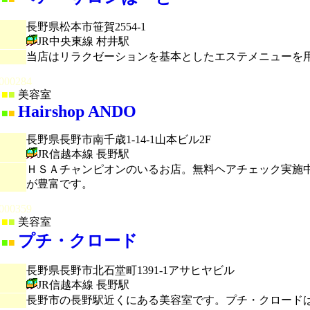
長野県松本市笹賀2554-1
JR中央東線 村井駅
当店はリラクゼーションを基本としたエステメニューを
000284
■
■
美容室
Hairshop ANDO
■
■
長野県長野市南千歳1-14-1山本ビル2F
JR信越本線 長野駅
ＨＳＡチャンピオンのいるお店。無料ヘアチェック実施
が豊富です。
000359
■
■
美容室
プチ・クロード
■
■
長野県長野市北石堂町1391-1アサヒヤビル
JR信越本線 長野駅
長野市の長野駅近くにある美容室です。プチ・クロード