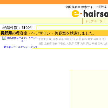
全国 美容室 検索サイト:>長野県
トップページ
登録件数：
6109
件
長野県
の理容室・ヘアサロン・美容室を検索しました。
北海道
(札幌)
青森
岩手
宮城
秋田
山形
福島
東京
神奈川
埼玉
滋賀
京都府
奈良
和歌山
大阪府
兵庫
鳥取
岡山
島根
広島
山
東北楽天ゴールデンイーグルス