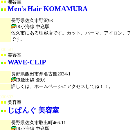
■
■
理容室
Men's Hair KOMAMURA
■
■
長野県佐久市野沢93
JR小海線 中込駅
佐久市にある理容店です。カット、パーマ、アイロン、
です。
000541
■
■
美容室
WAVE-CLIP
■
■
長野県飯田市鼎名古熊2034-1
JR飯田線 鼎駅
詳しくは、ホームページにアクセスしてね！！。
000603
■
■
美容室
じぱんぐ 美容室
■
■
長野県佐久市取出町466-11
JR小海線 中込駅