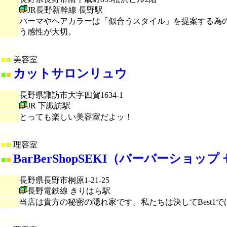
JR長野新幹線 長野駅
パーマやヘアカラーは「似合うスタイル」を提案する為
う感性が大切。
000502
■
■
美容室
カットサロンリュウ
■
■
長野県諏訪市大字四賀1634-1
JR 下諏訪駅
とっても楽しい美容室だよッ！
000521
■
■
理容室
BarBerShopSEKI（バーバーショップ
■
■
長野県長野市桐原1-21-25
長野電鉄線 きりはら駅
当店は貴方の秘密の隠れ家です。私たちは決してBest1では
000529