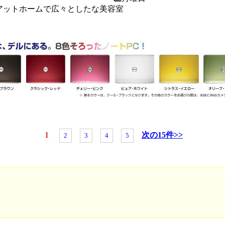
アットホームで広々としたな美容室
1
次の15件>>
2
3
4
5