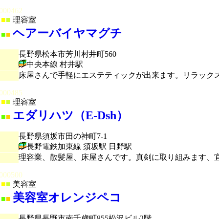
000462
■
■
理容室
ヘアーバイヤマグチ
■
■
長野県松本市芳川村井町560
中央本線 村井駅
床屋さんで手軽にエステティックが出来ます。リラック
000485
■
■
理容室
エダリハツ（E-Dsh）
■
■
長野県須坂市田の神町7-1
長野電鉄加東線 須坂駅 日野駅
理容業、散髪屋、床屋さんです。真剣に取り組みます、
000500
■
■
美容室
美容室オレンジペコ
■
■
長野県長野市南千歳町855松沢ビル2階