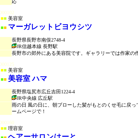
応
000102
■
■
美容室
マーガレットビヨウシツ
■
■
長野県長野市南俣2748-4
JR信越本線 長野駅
長野市の郊外にある美容院です。ギャラリーでは作家の
000125
■
■
美容室
美容室 ハマ
■
■
長野県塩尻市広丘吉田1224-4
JR中央線 広丘駅
雨の日 風の日に、朝ブローした髪がもとのくせ毛に戻っ
ームページで！
000160
■
■
理容室
ヘアーサロンはーと
■
■