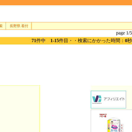
索
長野県 着付
page 1/5
71
件中
1-15
件目・・検索にかかった時間：
0
秒