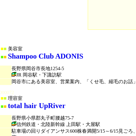
■
■
美容室
Shampoo Club ADONIS
■
■
長野県岡谷市長地1254-5
JR 岡谷駅・下諏訪駅
岡谷市にある美容室、営業案内、「くせ毛、縮毛のお話
000072
■
■
理容室
total hair UpRiver
■
■
長野県小県郡丸子町腰越75-7
信州鉄道・北陸新幹線 上田駅・大屋駅
駐車場の回りダイアンサス600株春満開5/15～6/15