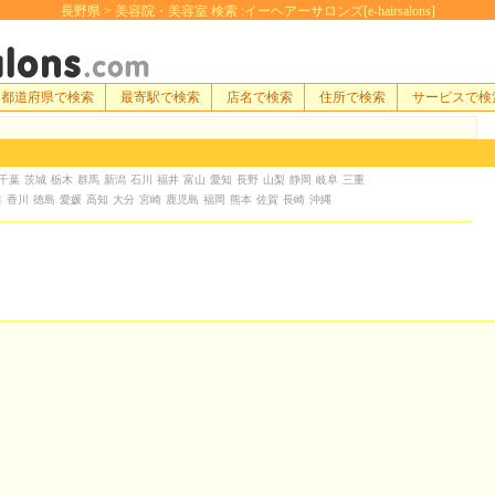
長野県 > 美容院・美容室 検索 :イーヘアーサロンズ[e-hairsalons]
都道府県で検索
最寄駅で検索
店名で検索
住所で検索
サービスで検
千葉
茨城
栃木
群馬
新潟
石川
福井
富山
愛知
長野
山梨
静岡
岐阜
三重
口
香川
徳島
愛媛
高知
大分
宮崎
鹿児島
福岡
熊本
佐賀
長崎
沖縄