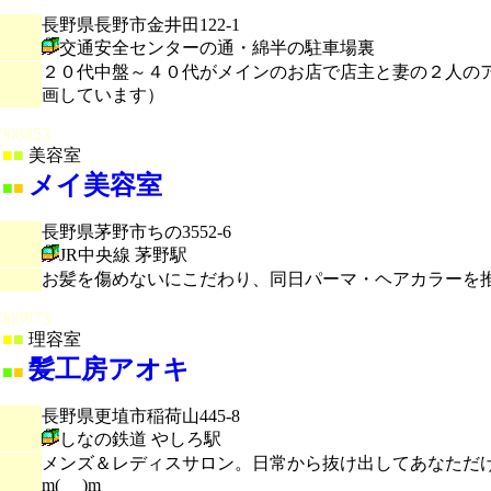
長野県長野市金井田122-1
交通安全センターの通・綿半の駐車場裏
２０代中盤～４０代がメインのお店で店主と妻の２人の
画しています）
000853
■
■
美容室
メイ美容室
■
■
長野県茅野市ちの3552-6
JR中央線 茅野駅
お髪を傷めないにこだわり、同日パーマ・ヘアカラーを
000873
■
■
理容室
髪工房アオキ
■
■
長野県更埴市稲荷山445-8
しなの鉄道 やしろ駅
メンズ＆レディスサロン。日常から抜け出してあなただけ
m(_ _)m