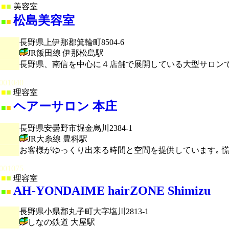
■
■
美容室
松島美容室
■
■
長野県上伊那郡箕輪町8504-6
JR飯田線 伊那松島駅
長野県、南信を中心に４店舗で展開している大型サロン
001040
■
■
理容室
ヘアーサロン 本庄
■
■
長野県安曇野市堀金烏川2384-1
JR大糸線 豊科駅
お客様がゆっくり出来る時間と空間を提供しています｡ 
001075
■
■
理容室
AH-YONDAIME hairZONE Shimizu
■
■
長野県小県郡丸子町大字塩川2813-1
しなの鉄道 大屋駅