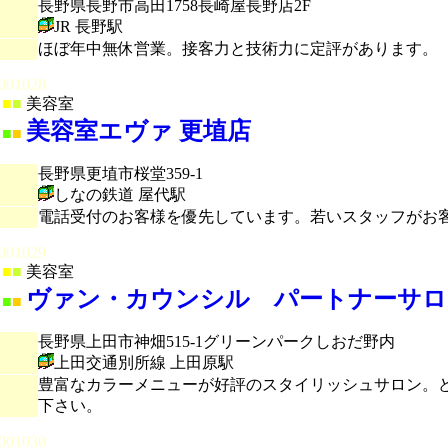
長野県長野市高田1758長崎屋長野店2F
JR 長野駅
ほぼ年中無休営業。接客力と技術力に定評があります。
001028
■
■
美容室
美容室エヴァ 更埴店
■
■
長野県更埴市桜堂359-1
しなの鉄道 屋代駅
電話受付のお客様を優先しています。若いスタッフがお
001029
■
■
美容室
ヴァン・カウンシル パートナーサロン
■
■
長野県上田市神畑515-1グリーンパークしおだ野内
上田交通別所線 上田原駅
豊富なカラーメニューが好評のスタイリッシュサロン。ど
下さい。
001030