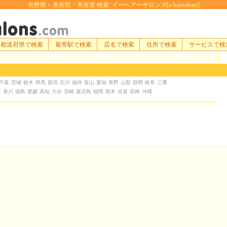
長野県 > 美容院・美容室 検索 :イーヘアーサロンズ[e-hairsalons]
都道府県で検索
最寄駅で検索
店名で検索
住所で検索
サービスで検
千葉
茨城
栃木
群馬
新潟
石川
福井
富山
愛知
長野
山梨
静岡
岐阜
三重
口
香川
徳島
愛媛
高知
大分
宮崎
鹿児島
福岡
熊本
佐賀
長崎
沖縄