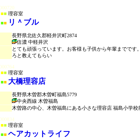
000720
■
■
理容室
リ＾ブル
■
■
長野県北佐久郡軽井沢町2874
信濃 中軽井沢
とても頑張っています。お客様も子供から年輩までです
ろと教えてもらい
000764
■
■
理容室
大橋理容店
■
■
長野県木曽郡木曽町福島5779
中央西線 木曽福島
木曽路の中心、木曽福島にある小さな理容店 福島小学校
000834
■
■
理容室
ヘアカットライフ
■
■