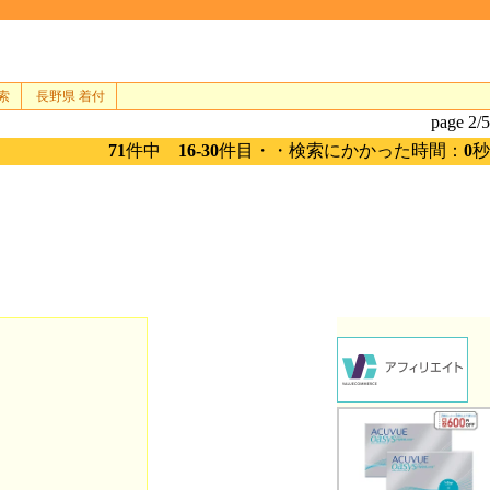
索
長野県 着付
page 2/5
71
件中
16-30
件目・・検索にかかった時間：
0
秒