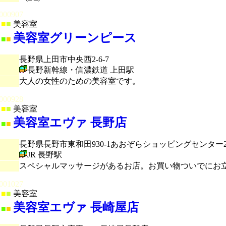
000907
■
■
美容室
美容室グリーンピース
■
■
長野県上田市中央西2-6-7
長野新幹線・信濃鉄道 上田駅
大人の女性のための美容室です。
000928
■
■
美容室
美容室エヴァ 長野店
■
■
長野県長野市東和田930-1あおぞらショッピングセンター2
JR 長野駅
スペシャルマッサージがあるお店。お買い物ついでにお
001027
■
■
美容室
美容室エヴァ 長崎屋店
■
■