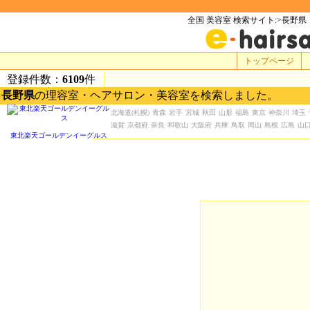
全国 美容室 検索サイト:>長野県
トップページ
登録件数：
6109
件
長野県
の理容室・ヘアサロン・美容室を検索しました。
北海道
(札幌)
青森
岩手
宮城
秋田
山形
福島
東京
神奈川
埼玉
滋賀
京都府
奈良
和歌山
大阪府
兵庫
鳥取
岡山
島根
広島
山
東北楽天ゴールデンイーグルス