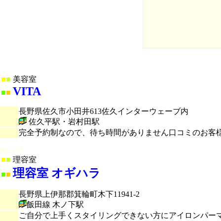
■
■
美容室
VITA
■
■
長野県佐久市小田井613佐久インターウェーブ内
佐久平駅・岩村田駅
完全予約制なので、待ち時間がありません口コミのお客
002512
■
■
理容室
理容室 オギハラ
■
■
長野県上伊那郡箕輪町木下11941-2
飯田線 木ノ下駅
ご自分で上手くスタイリングできない方にアイロンパー