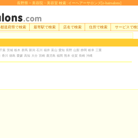
長野県 > 美容院・美容室 検索 :イーヘアーサロンズ[e-hairsalons]
都道府県で検索
最寄駅で検索
店名で検索
住所で検索
サービスで検
千葉
茨城
栃木
群馬
新潟
石川
福井
富山
愛知
長野
山梨
静岡
岐阜
三重
口
香川
徳島
愛媛
高知
大分
宮崎
鹿児島
福岡
熊本
佐賀
長崎
沖縄