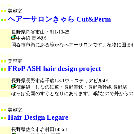
003966
■
■
美容室
ヘアーサロンきゃら Cut&Perm
■
■
長野県岡谷市山下町1-13-25
中央線 岡谷駅
岡谷市市街にある静かなヘアーサロンです。植物に囲ま
004499
■
■
美容室
FRoP ASH hair design project
■
■
長野県長野市南千歳1-8-1ウィステリアビル4F
信越線・しなの鉄道・長野電鉄・長野新幹線 長野駅
ぽっぽ公園のすぐとなりにあります。4階なので外から
004631
■
■
美容室
Hair Design Legare
■
■
長野県佐久市岩村田1456-1