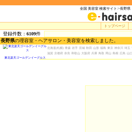
全国 美容室 検索サイト:>長野県
トップページ
登録件数：
6109
件
長野県
の理容室・ヘアサロン・美容室を検索しました。
北海道
(札幌)
青森
岩手
宮城
秋田
山形
福島
東京
神奈川
埼玉
滋賀
京都府
奈良
和歌山
大阪府
兵庫
鳥取
岡山
島根
広島
山
東北楽天ゴールデンイーグルス