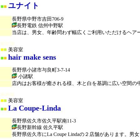
ユナイト
■
■
長野県中野市吉田706-9
長野電鉄 信州中野駅
当店は、男女、年齢問わず幅広くご利用いただけるヘア
003770
■
■
美容室
hair make sens
■
■
長野県小諸市与良町3-7-14
小諸駅
店内はお客様が癒される様、木と白を基調に広い空間の
003938
■
■
美容室
La Coupe-Linda
■
■
長野県佐久市佐久平駅南11-3
長野新幹線 佐久平駅
長野県佐久市にLa Coupe Lindaの２店舗がありま