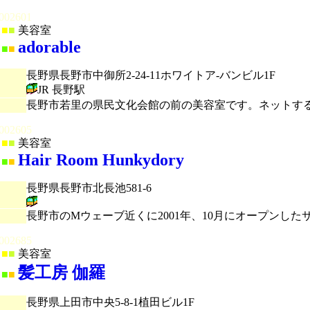
002601
■
■
美容室
adorable
■
■
長野県長野市中御所2-24-11ホワイトア-バンビル1F
JR 長野駅
長野市若里の県民文化会館の前の美容室です。ネットす
002605
■
■
美容室
Hair Room Hunkydory
■
■
長野県長野市北長池581-6
長野市のMウェーブ近くに2001年、10月にオープンし
002685
■
■
美容室
髪工房 伽羅
■
■
長野県上田市中央5-8-1植田ビル1F