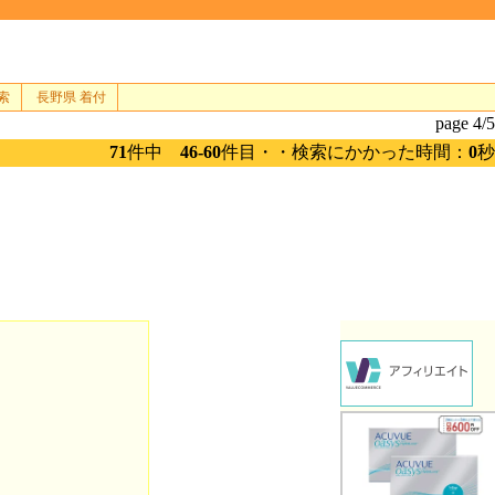
索
長野県 着付
page 4/5
71
件中
46-60
件目・・検索にかかった時間：
0
秒