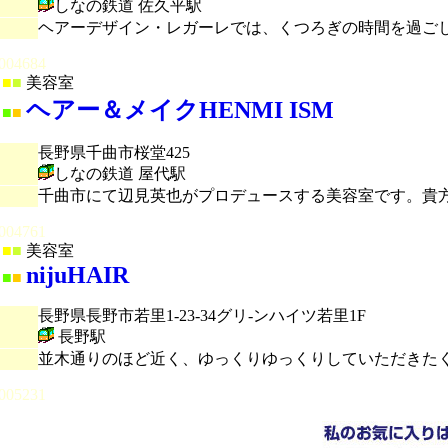
しなの鉄道 佐久平駅
ヘアーデザイン・レガーレでは、くつろぎの時間を過ご
004684
■
■
美容室
ヘアー＆メイクHENMI ISM
■
■
長野県千曲市桜堂425
しなの鉄道 屋代駅
千曲市にて辺見英也がプロデュースする美容室です。貴
004761
■
■
美容室
nijuHAIR
■
■
長野県長野市若里1-23-34グリ-ンハイツ若里1F
長野駅
並木通りのほど近く、ゆっくりゆっくりしていただきたく
005231