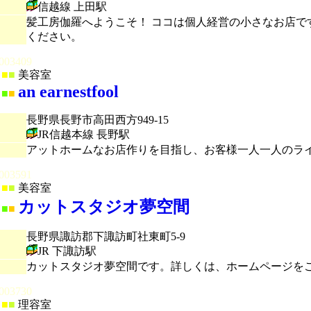
信越線 上田駅
髪工房伽羅へようこそ！ ココは個人経営の小さなお店で
ください。
003409
■
■
美容室
an earnestfool
■
■
長野県長野市高田西方949-15
JR信越本線 長野駅
アットホームなお店作りを目指し、お客様一人一人のラ
003591
■
■
美容室
カットスタジオ夢空間
■
■
長野県諏訪郡下諏訪町社東町5-9
JR 下諏訪駅
カットスタジオ夢空間です。詳しくは、ホームページを
003730
■
■
理容室