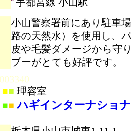
宇都宮線 小山駅
小山警察署前にあり駐車場10
路の天然水）を使用し、
皮や毛髪ダメージから守
プーがとても好評です。
003340
■
■
理容室
ハギインターナショナ
■
■
栃木県小山市城東1-11-1