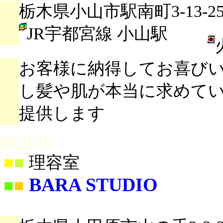
栃木県小山市駅南町3-13-2
JR宇都宮線 小山駅
お客様に納得してお喜び
し髪や肌が本当に求めて
提供します
002578
■
■
理容室
BARA STUDIO
■
■