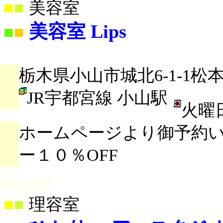
■
■
美容室
美容室 Lips
■
■
栃木県小山市城北6-1-1松本
JR宇都宮線 小山駅
火曜
ホームページより御予約
ー１０％OFF
002150
■
■
理容室