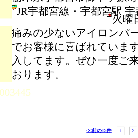
JR宇都宮線・宇都宮駅 
火曜
痛みの少ないアイロンパ
でお客様に喜ばれていま
入してます。ぜひ一度ご
おります。
003445
<<前の15件
1
2