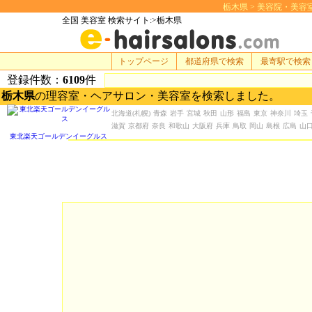
栃木県 > 美容院・美容室 検
全国 美容室 検索サイト:>栃木県
トップページ
都道府県で検索
最寄駅で検索
登録件数：
6109
件
栃木県
の理容室・ヘアサロン・美容室を検索しました。
北海道
(札幌)
青森
岩手
宮城
秋田
山形
福島
東京
神奈川
埼玉
滋賀
京都府
奈良
和歌山
大阪府
兵庫
鳥取
岡山
島根
広島
山
東北楽天ゴールデンイーグルス