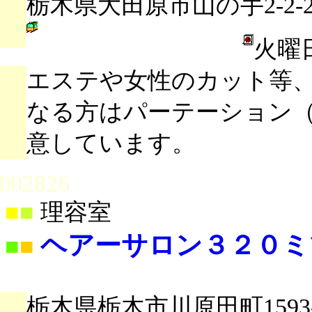
栃木県大田原市山の手2-2-2
火曜
エステや女性のカット等
なる方はパーテーション
意しています。
002826
■
■
理容室
ヘアーサロン３２０ミ
■
■
栃木県栃木市川原田町1593-