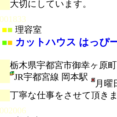
大切にしています。
001833
■
■
理容室
カットハウス はっぴ
■
■
栃木県宇都宮市御幸ヶ原町96
JR宇都宮線 岡本駅
月曜
丁寧な仕事をさせて頂き
002006