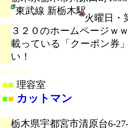
東武線 新栃木駅
火曜日・
３２０のホームページｗ
載っている「クーポン券
い！
002981
■
■
理容室
カットマン
■
■
栃木県宇都宮市清原台6-27-