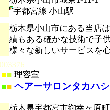
宇都宮線 小山駅
栃木県小山市にある当店
績もある確かな技術で子
様々な新しいサービスを
003376
■
■
理容室
ヘアーサロンタカハシ
■
■
栃木県宇都宮市御幸ヶ原町77