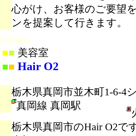
心がけ、お客様のご要望
ンを提案して行きます。
001805
■
■
美容室
Hair O2
■
■
栃木県真岡市並木町1-6-4
真岡線 真岡駅
栃木県真岡市のHair O