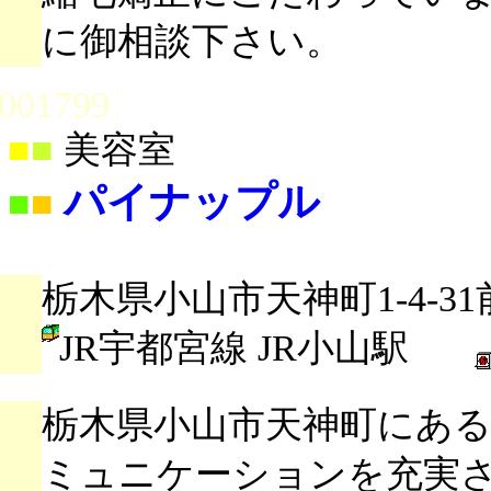
に御相談下さい。
001799
■
■
美容室
パイナップル
■
■
栃木県小山市天神町1-4-31
JR宇都宮線 JR小山駅
栃木県小山市天神町にあ
ミュニケーションを充実