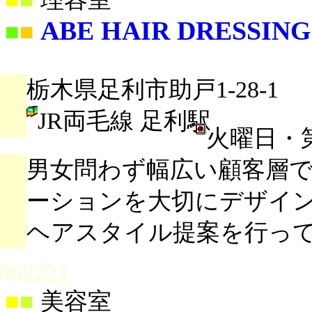
ABE HAIR DRESSING
■
■
栃木県足利市助戸1-28-1
JR両毛線 足利駅
火曜日・
男女問わず幅広い顧客層
ーションを大切にデザイ
ヘアスタイル提案を行っ
002221
■
■
美容室