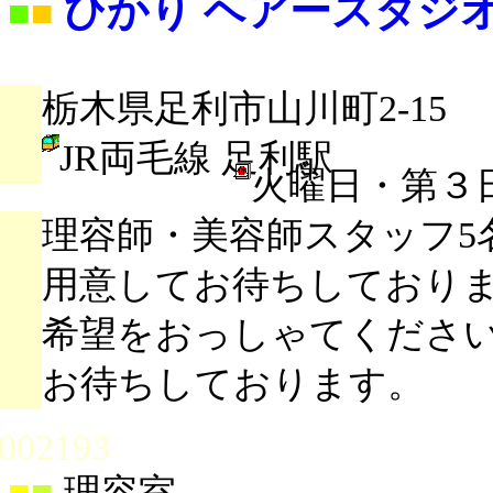
ひかり ヘアースタジ
■
■
栃木県足利市山川町2-15
JR両毛線 足利駅
火曜日・第３
理容師・美容師スタッフ5
用意してお待ちしており
希望をおっしゃてくださ
お待ちしております。
002193
■
■
理容室