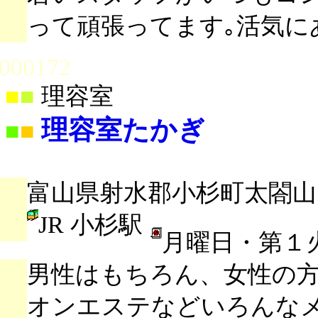
って頑張ってます｡活気に
000172
■
■
理容室
理容室たかぎ
■
■
富山県射水郡小杉町太閤山1-3
JR 小杉駅
月曜日・第１
男性はもちろん、女性の
オンエステなどいろんな