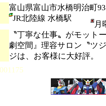
富山県富山市水橋明治町93
JR北陸線 水橋駅
月
〝丁寧な仕事〟がモット
劇空間』理容サロン〝ツ
ジは、お客様に大好評。
001175