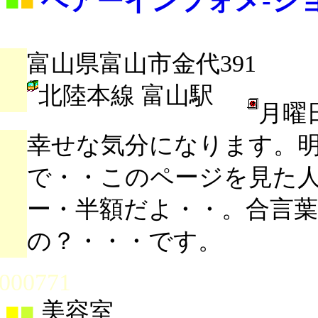
ヘアーインフォメ‐シ
■
■
富山県富山市金代391
北陸本線 富山駅
月曜
幸せな気分になります。
で・・このページを見た
ー・半額だよ・・。合言
の？・・・です。
000771
■
■
美容室