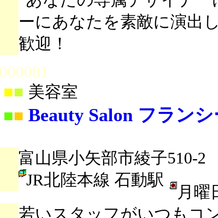
ーにあなたを素敵に演出
歓迎！
000081
■
■
美容室
Beauty Salon フラン
■
■
富山県小矢部市綾子510-2
JR北陸本線 石動駅
月曜
若いスタッフがいつもコ