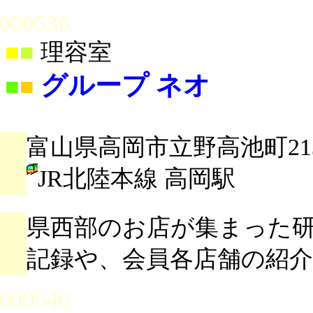
000536
■
■
理容室
グループ ネオ
■
■
富山県高岡市立野高池町213
JR北陸本線 高岡駅
県西部のお店が集まった
記録や、会員各店舗の紹
000540