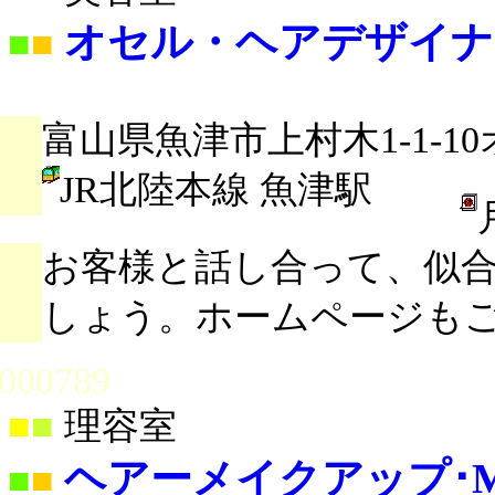
オセル・ヘアデザイナ
■
■
富山県魚津市上村木1-1-1
JR北陸本線 魚津駅
お客様と話し合って、似
しょう。ホームページも
000789
■
■
理容室
ヘアーメイクアップ･Miy
■
■