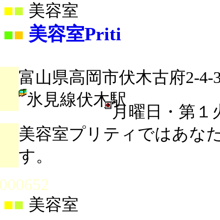
■
■
美容室
美容室Priti
■
■
富山県高岡市伏木古府2-4-3
氷見線伏木駅
月曜日・第１
美容室プリティではあな
す。
000652
■
■
美容室