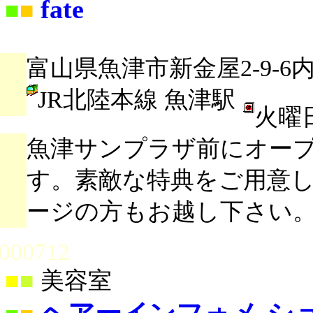
fate
■
■
富山県魚津市新金屋2-9-6
JR北陸本線 魚津駅
火曜
魚津サンプラザ前にオー
す。素敵な特典をご用意
ージの方もお越し下さい
000712
■
■
美容室