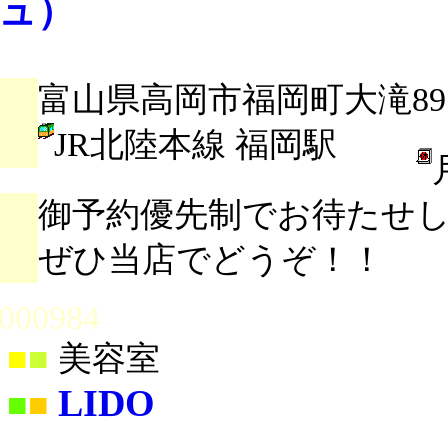
ュ）
富山県高岡市福岡町大滝897
JR北陸本線 福岡駅
御予約優先制でお待たせ
ぜひ当店でどうぞ！！
000984
■
■
美容室
LIDO
■
■