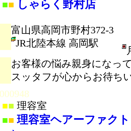
しゃらく野村店
■
■
富山県高岡市野村372-3
JR北陸本線 高岡駅
お客様の悩み親身になって
スッタフが心からお待ち
000948
■
■
理容室
理容室ヘアーファクト
■
■