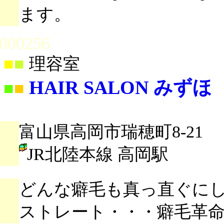
ます。
000256
■
■
理容室
HAIR SALON みずほ
■
■
富山県高岡市瑞穂町8-21
JR北陸本線 高岡駅
どんな癖毛も真っ直ぐに
ストレート・・・癖毛革