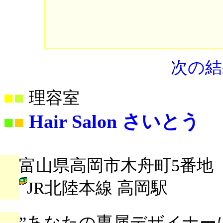
次の結
■
■
理容室
Hair Salon さいとう
■
■
富山県高岡市木舟町5番地
JR北陸本線 高岡駅
”あなたの専属デザイナー