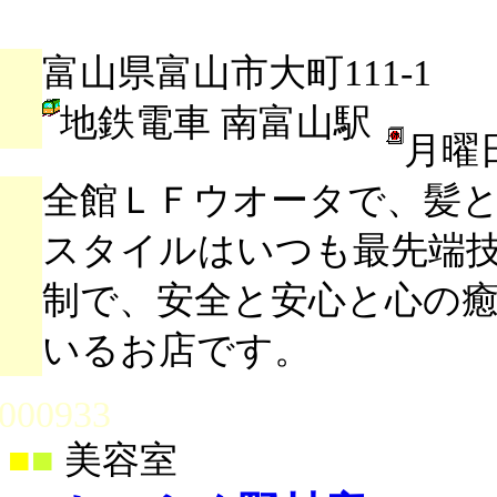
富山県富山市大町111-1
地鉄電車 南富山駅
月曜
全館ＬＦウオータで、髪
スタイルはいつも最先端
制で、安全と安心と心の
いるお店です。
000933
■
■
美容室