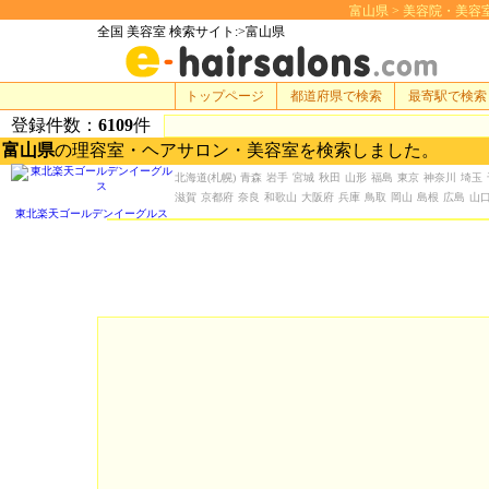
富山県 > 美容院・美容室 検
全国 美容室 検索サイト:>富山県
トップページ
都道府県で検索
最寄駅で検索
登録件数：
6109
件
富山県
の理容室・ヘアサロン・美容室を検索しました。
北海道
(札幌)
青森
岩手
宮城
秋田
山形
福島
東京
神奈川
埼玉
滋賀
京都府
奈良
和歌山
大阪府
兵庫
鳥取
岡山
島根
広島
山
東北楽天ゴールデンイーグルス