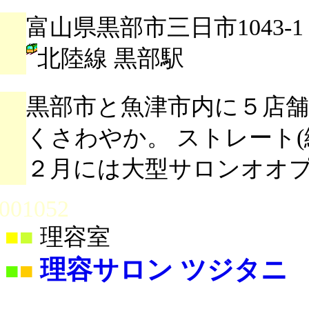
富山県黒部市三日市1043-1
北陸線 黒部駅
黒部市と魚津市内に５店
くさわやか。 ストレート
２月には大型サロンオオ
001052
■
■
理容室
理容サロン ツジタニ
■
■