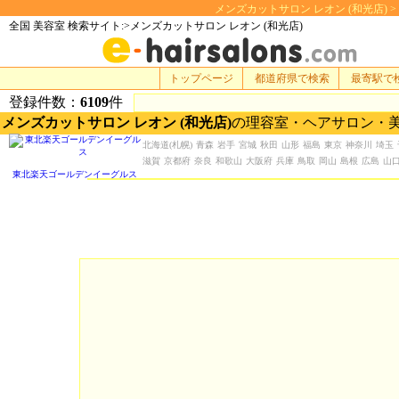
メンズカットサロン レオン (和光店) > 美
全国 美容室 検索サイト:>メンズカットサロン レオン (和光店)
トップページ
都道府県で検索
最寄駅で
登録件数：
6109
件
メンズカットサロン レオン (和光店)
の理容室・ヘアサロン・
北海道
(札幌)
青森
岩手
宮城
秋田
山形
福島
東京
神奈川
埼玉
滋賀
京都府
奈良
和歌山
大阪府
兵庫
鳥取
岡山
島根
広島
山
東北楽天ゴールデンイーグルス