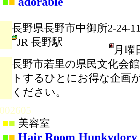
adorable
■
■
長野県長野市中御所2-24-
JR 長野駅
月曜
長野市若里の県民文化会
トするひとにお得な企画が
ください。
002605
■
■
美容室
Hair Room Hunkydory
■
■