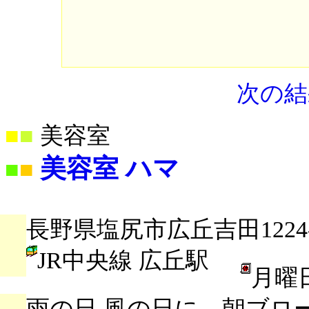
次の結
■
■
美容室
美容室 ハマ
■
■
長野県塩尻市広丘吉田1224-
JR中央線 広丘駅
月曜
雨の日 風の日に、朝ブロ