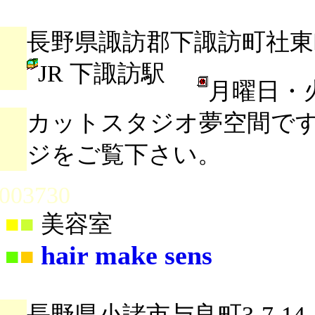
長野県諏訪郡下諏訪町社東町
JR 下諏訪駅
月曜日・
カットスタジオ夢空間で
ジをご覧下さい。
003730
■
■
美容室
hair make sens
■
■
長野県小諸市与良町3-7-14