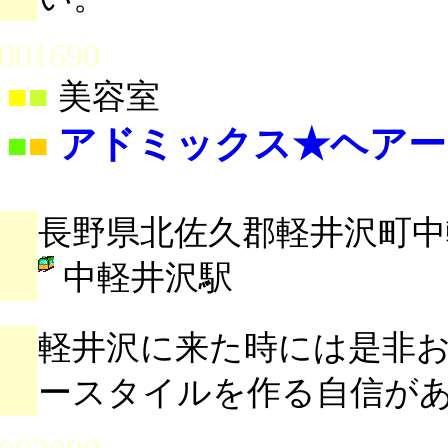
001690
■
■
美容室
アドミックス★ヘアー
■
■
長野県北佐久郡軽井沢町中軽
中軽井沢駅
軽井沢に来た時には是非
ースタイルを作る自信が