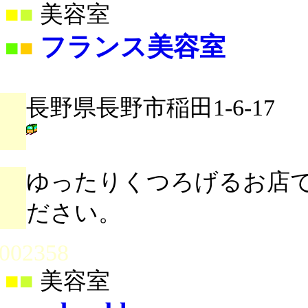
■
■
美容室
フランス美容室
■
■
長野県長野市稲田1-6-17
ゆったりくつろげるお店
ださい。
002358
■
■
美容室