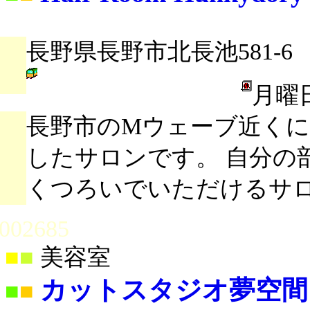
長野県長野市北長池581-6
月曜
長野市のMウェーブ近くに2
したサロンです。 自分の
くつろいでいただけるサ
002685
■
■
美容室
カットスタジオ夢空間
■
■