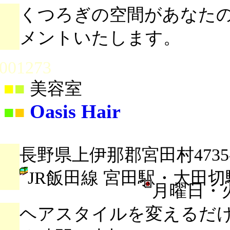
くつろぎの空間があなた
メントいたします。
001273
■
■
美容室
Oasis Hair
■
■
長野県上伊那郡宮田村4735-
JR飯田線 宮田駅・大田切
月曜日・
ヘアスタイルを変えるだけ