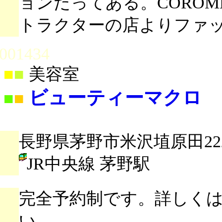
ョンだってある。COROME
トラクターの店よりファ
001434
■
■
美容室
ビューティーマクロ
■
■
長野県茅野市米沢埴原田22
JR中央線 茅野駅
完全予約制です。詳しく
い。