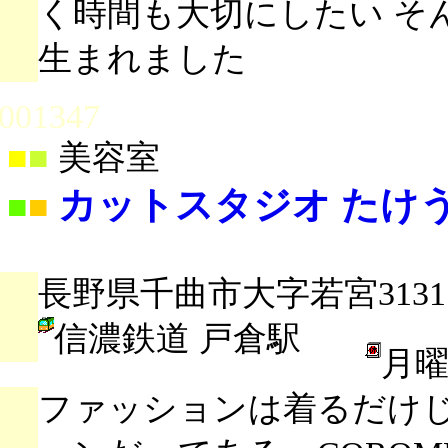
く時間も大切にしたい そ
生まれました
001347
■
■
美容室
カットスタジオ たけ
■
■
長野県千曲市大字若宮3131
信濃鉄道 戸倉駅
月曜
ファッションは着るだけ