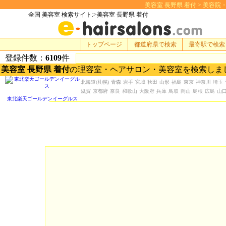
美容室 長野県 着付 > 美容院・美容
全国 美容室 検索サイト:>美容室 長野県 着付
トップページ
都道府県で検索
最寄駅で検索
登録件数：
6109
件
美容室 長野県 着付
の理容室・ヘアサロン・美容室を検索しま
北海道
(札幌)
青森
岩手
宮城
秋田
山形
福島
東京
神奈川
埼玉
滋賀
京都府
奈良
和歌山
大阪府
兵庫
鳥取
岡山
島根
広島
山
東北楽天ゴールデンイーグルス