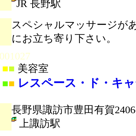
JR 長野駅
スペシャルマッサージが
にお立ち寄り下さい。
001027
■
■
美容室
レスペース・ド・キャ
■
■
長野県諏訪市豊田有賀2406-
上諏訪駅