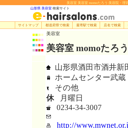
美容室 美容室 momoたろう:美容院・理容室・
山形県 美容室
検索サイト
サイトマップ
都道府県で検索
最寄駅で検索
店名で検索
美容室
■
■
■
■
■
■
■
■
■
■
■
■
美容室 momoたろ
■
■
■
■
山形県酒田市酒井新田
ホームセンター武蔵
その他
休
月曜日
0234-34-3007
http://www.mwnet.or