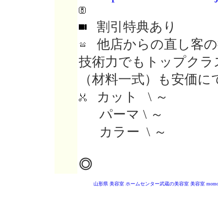
割引特典あり
他店からの直し客の
技術力でもトップクラ
（材料一式）も安価に
カット \ ～
パーマ \ ～
カラー \ ～
◎
山形県 美容室
ホームセンター武蔵の美容室
美容室 mom