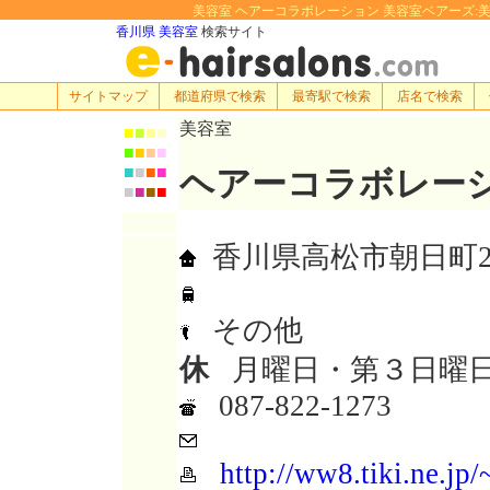
美容室 ヘアーコラボレーション 美容室ベアーズ:美容院・
香川県 美容室
検索サイト
サイトマップ
都道府県で検索
最寄駅で検索
店名で検索
美容室
■
■
■
■
■
■
■
■
■
■
■
■
ヘアーコラボレーシ
■
■
■
■
香川県高松市朝日町2-1
その他
休
月曜日・第３日曜
087-822-1273
http://ww8.tiki.ne.jp/