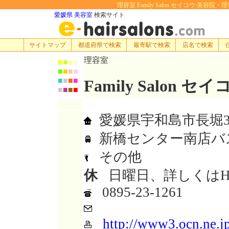
理容室 Family Salon セイコウ:美容院・
愛媛県 美容室
検索サイト
サイトマップ
都道府県で検索
最寄駅で検索
店名で検索
理容室
■
■
■
■
■
■
■
■
■
■
■
■
Family Salon セ
■
■
■
■
愛媛県宇和島市長堀3-
新橋センター南店バ
その他
休
日曜日、詳しくはH
0895-23-1261
http://www3.ocn.ne.j