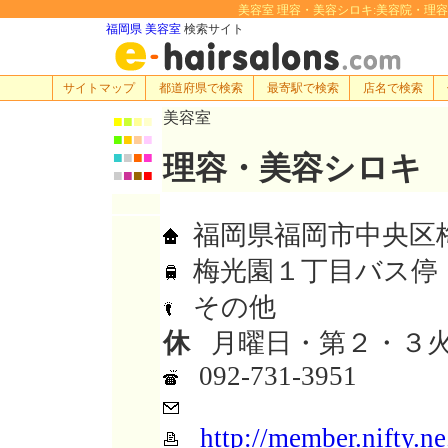
美容室 理容・美容シロキ:美容院・理容室・ヘ
福岡県 美容室
検索サイト
サイトマップ
都道府県で検索
最寄駅で検索
店名で検索
美容室
■
■
■
■
■
■
■
■
■
■
■
■
理容・美容シロキ
■
■
■
■
福岡県福岡市中央区梅光
梅光園１丁目バス停
その他
休
月曜日・第２・３
092-731-3951
http://member.nifty.ne