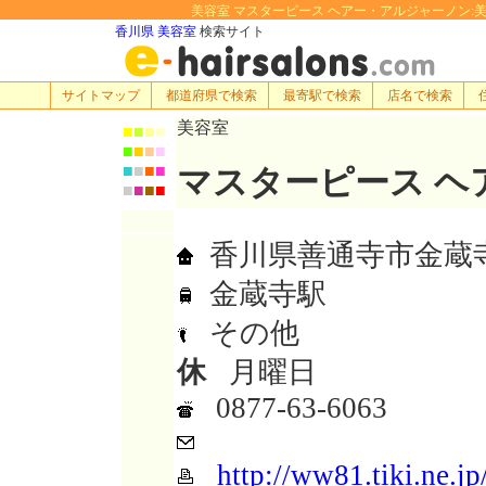
美容室 マスターピース ヘアー・アルジャーノン:美容院・
香川県 美容室
検索サイト
サイトマップ
都道府県で検索
最寄駅で検索
店名で検索
美容室
■
■
■
■
■
■
■
■
■
■
■
■
マスターピース ヘ
■
■
■
■
香川県善通寺市金蔵寺町
金蔵寺駅
その他
休
月曜日
0877-63-6063
http://ww81.tiki.ne.j