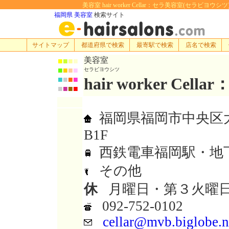
美容室 hair worker Cellar：セラ美容室(セラビヨウ
福岡県 美容室
検索サイト
サイトマップ
都道府県で検索
最寄駅で検索
店名で検索
美容室
■
■
■
■
■
■
■
■
セラビヨウシツ
hair worker Cel
■
■
■
■
■
■
■
■
福岡県福岡市中央区大名
B1F
西鉄電車福岡駅・地
その他
休
月曜日・第３火曜
092-752-0102
cellar@mvb.biglobe.n