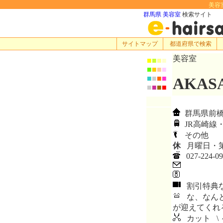
美容室
群馬県 美容室
検索サイト
サイトマップ
都道府県で検索
美容室
■
■
■
■
■
■
■
■
■
■
■
■
AKA
■
■
■
■
群馬県前橋市
JR高崎線
その他
休
月曜日・第
027-224-09
割引特典
な、なんと
が迎えてくれ
カット \ 