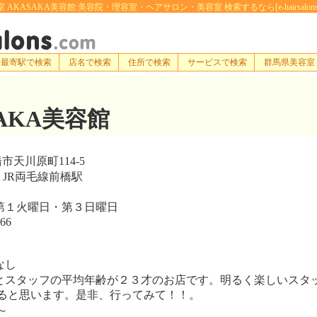
 AKASAKA美容館:美容院・理容室・ヘアサロン・美容室 検索するなら[e-hairsalons.
最寄駅で検索
店名で検索
住所で検索
サービスで検索
群馬県美容室
SAKA美容館
天川原町114-5
・JR両毛線前橋駅
１火曜日・第３日曜日
66
なし
スタッフの平均年齢が２３才のお店です。明るく楽しいスタ
ると思います。是非、行ってみて！！。
～