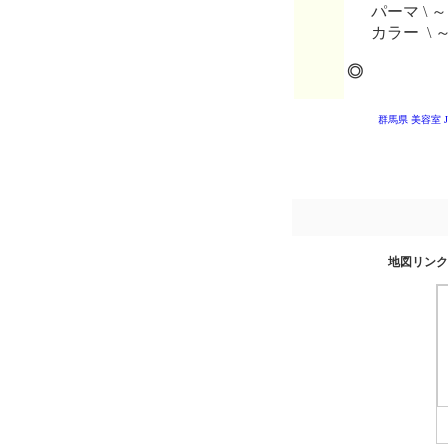
パーマ \ ～
カラー \ 
◎
群馬県 美容室
地図リンク