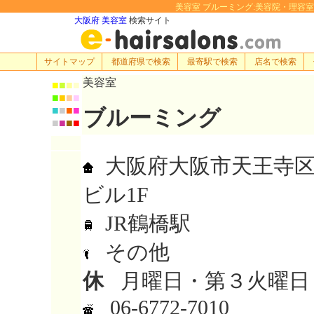
美容室 ブルーミング:美容院・理容室・ヘア
大阪府 美容室
検索サイト
サイトマップ
都道府県で検索
最寄駅で検索
店名で検索
美容室
■
■
■
■
■
■
■
■
■
■
■
■
ブルーミング
■
■
■
■
大阪府大阪市天王寺区筆
ビル1F
JR鶴橋駅
その他
休
月曜日・第３火曜日
06-6772-7010