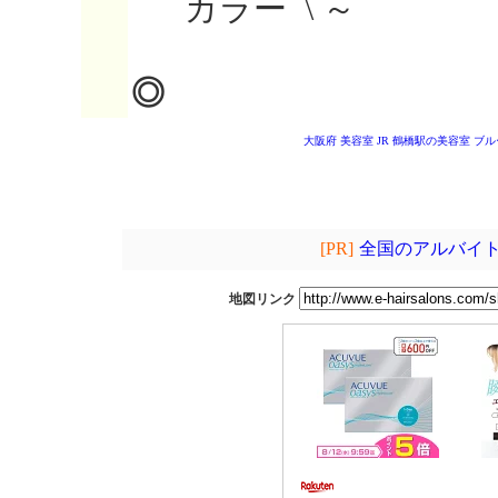
カラー \ ～
◎
大阪府 美容室
JR 鶴橋駅の美容室
ブル
[PR]
全国のアルバイト
地図リンク