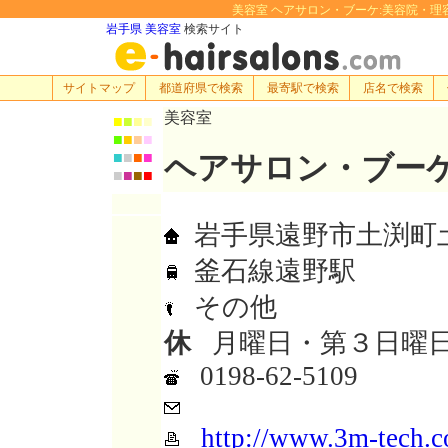
美容室 ヘアサロン・ブーケ:美容院・理容室・ヘ
岩手県 美容室
検索サイト
サイトマップ
都道府県で検索
最寄駅で検索
店名で検索
美容室
■
■
■
■
■
■
■
■
■
■
■
■
ヘアサロン・ブー
■
■
■
■
岩手県遠野市土渕町土渕1
釜石線遠野駅
その他
休
月曜日・第３日曜
0198-62-5109
http://www.3m-tech.c