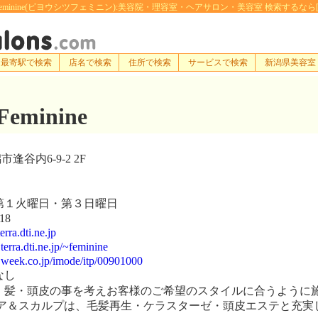
minine(ビヨウシツフェミニン):美容院・理容室・ヘアサロン・美容室 検索するなら[e-hairs
最寄駅で検索
店名で検索
住所で検索
サービスで検索
新潟県美容室
eminine
谷内6-9-2 2F
１火曜日・第３日曜日
18
rra.dti.ne.jp
terra.dti.ne.jp/~feminine
.week.co.jp/imode/itp/00901000
なし
髪・頭皮の事を考えお客様のご希望のスタイルに合うように
ア＆スカルプは、毛髪再生・ケラスターゼ・頭皮エステと充実