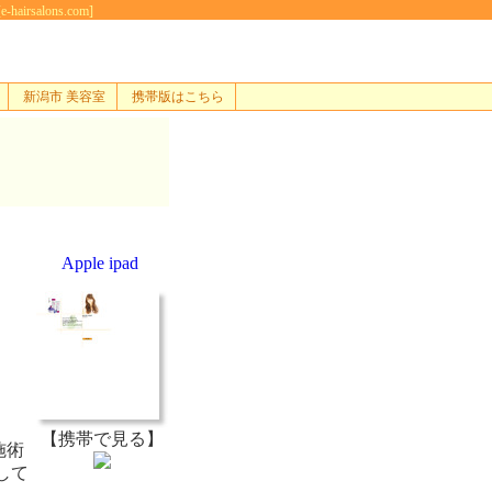
alons.com]
新潟市 美容室
携帯版はこちら
Apple ipad
【携帯で見る】
施術
して