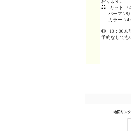
おります。
カット \ 4
パーマ \ 8,0
カラー \ 4,
◎
10：00以
予約なしでも
地図リンク