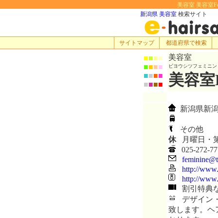
美容室 美容室Fe
新潟県 美容室
検索サイト
サイトマップ
都道府県で検索
美容室
■
■
■
■
■
■
■
■
ビヨウシツフェミニン
美容室F
■
■
■
■
■
■
■
■
新潟県新潟市逢
その他
休
月曜日・第
025-272-77
feminine@te
http://www.
http://www
割引特典
デザイン・
致します。ヘ