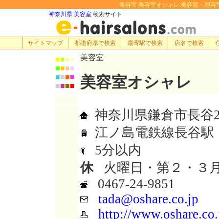
美容室 美容室オシャレ:美容院・理容室・ヘア
神奈川県 美容室
検索サイト
サイトマップ
都道府県で検索
最寄駅で検索
店名で検索
美容室
■
■
■
■
■
■
■
■
■
■
■
■
美容室オシャレ
■
■
■
■
神奈川県鎌倉市長谷2-1
江ノ島電鉄線長谷駅
5分以内
休
火曜日・第２・３
0467-24-9851
tada@oshare.co.jp
http://www.oshare.co.