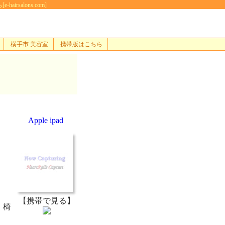
alons.com]
横手市 美容室
携帯版はこちら
Apple ipad
【携帯で見る】
！椅