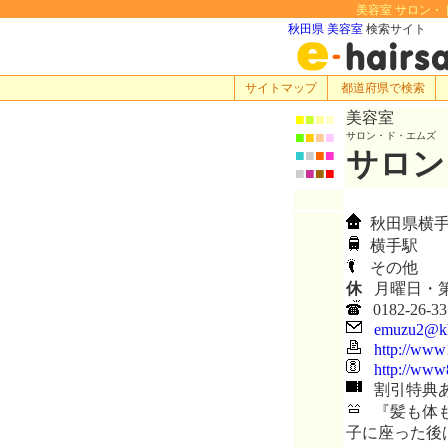
美容室 サロン・ド
秋田県 美容室
検索サイト
サイトマップ
都道府県で検索
美容室
■
■
■
■
■
■
■
■
サロン・ド・エムズ
サロン
■
■
■
■
■
■
■
■
秋田県横手
横手駅
その他
休
月曜日・第
0182-26-33
emuzu2@kha
http://www1
http://www8
割引特典
『髪も体も
子に座った後