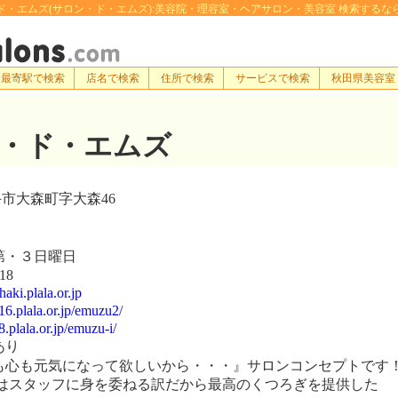
・エムズ(サロン・ド・エムズ):美容院・理容室・ヘアサロン・美容室 検索するなら[e-hairs
最寄駅で検索
店名で検索
住所で検索
サービスで検索
秋田県美容室
・ド・エムズ
市大森町字大森46
・３日曜日
18
ki.plala.or.jp
6.plala.or.jp/emuzu2/
.plala.or.jp/emuzu-i/
あり
心も元気になって欲しいから・・・』サロンコンセプトです
はスタッフに身を委ねる訳だから最高のくつろぎを提供した