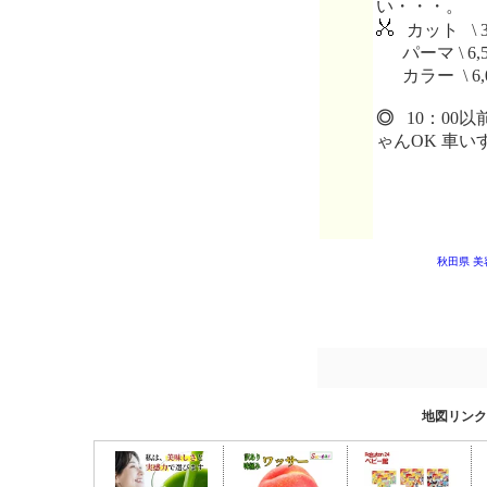
い・・・。
カット \ 3
パーマ \ 6,5
カラー \ 6,
◎
10：00以
ゃんOK 車い
秋田県 美
地図リンク