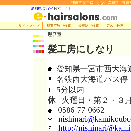
理容室 髪工房にしなり:美容院・理容室・ヘア
愛知県 美容室
検索サイト
サイトマップ
都道府県で検索
最寄駅で検索
店名で検索
理容室
■
■
■
■
■
■
■
■
■
■
■
■
髪工房にしなり
■
■
■
■
愛知県一宮市西大海道本
名鉄西大海道バス停
5分以内
休
火曜日・第２・３
0586-77-0662
nishinari@kamikoub
http://nishinari@kam