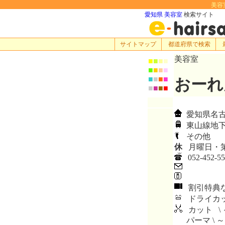
美容室
愛知県 美容室
検索サイト
サイトマップ
都道府県で検索
美容室
■
■
■
■
■
■
■
■
■
■
■
■
おーれ
■
■
■
■
愛知県名古屋
東山線地下
その他
休
月曜日・
052-452-55
割引特典
ドライカッ
カット \ 
パーマ \ ～