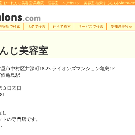
 おーれんじ美容室:美容院・理容室・ヘアサロン・美容室 検索するなら[e-hairsalons.
最寄駅で検索
店名で検索
住所で検索
サービスで検索
愛知県美容室
んじ美容室
市中村区井深町18-23 ライオンズマンション亀島1F
鉄亀島駅
第３日曜日
81
なし
トの専門店です。
～