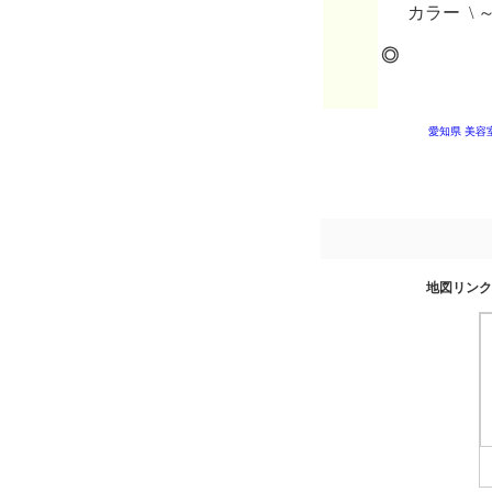
カラー \ 
◎
愛知県 美容
地図リンク