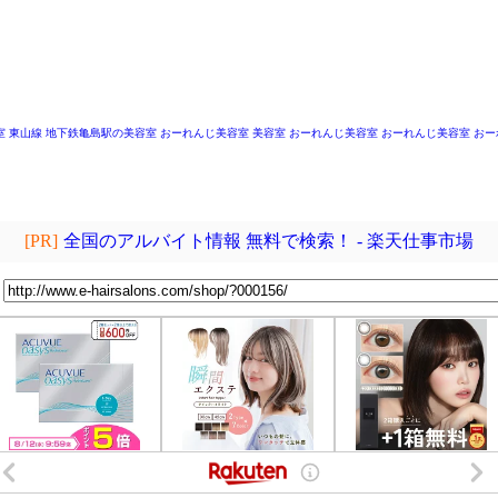
～
室
東山線 地下鉄亀島駅の美容室
おーれんじ美容室
美容室 おーれんじ美容室
おーれんじ美容室
おー
[PR]
全国のアルバイト情報 無料で検索！ - 楽天仕事市場