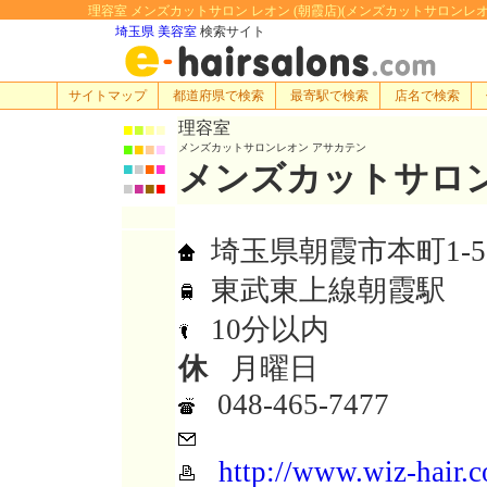
理容室 メンズカットサロン レオン (朝霞店)(メンズカットサロンレオン ア
埼玉県 美容室
検索サイト
サイトマップ
都道府県で検索
最寄駅で検索
店名で検索
理容室
■
■
■
■
■
■
■
■
メンズカットサロンレオン アサカテン
メンズカットサロン 
■
■
■
■
■
■
■
■
埼玉県朝霞市本町1-5-
東武東上線朝霞駅
10分以内
休
月曜日
048-465-7477
http://www.wiz-hair.