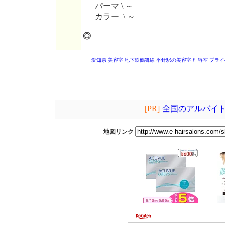
パーマ \ ～
カラー \ ～
◎
愛知県 美容室
地下鉄鶴舞線 平針駅の美容室
理容室 プラ
[PR]
全国のアルバイト
地図リンク