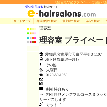
理容室 理容室 プライベート:美容院・理容室・
愛知県 美容室
検索サイト
サイトマップ
都道府県で検索
最寄駅で検索
店名で検索
理容室
■
■
■
■
■
■
■
■
■
■
■
■
理容室 プライベー
■
■
■
■
愛知県名古屋市天白区平針3-1107
地下鉄鶴舞線平針駅
その他
休
火曜日
0120-60-1058
割引特典あり
割引特典メンズフルコース３０００
サービスします
カット \ ～