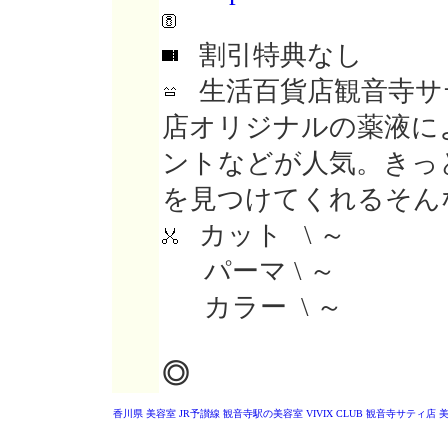
割引特典なし
生活百貨店観音寺サ
店オリジナルの薬液に
ントなどが人気。きっ
を見つけてくれるそん
カット \ ～
パーマ \ ～
カラー \ ～
◎
香川県 美容室
JR予讃線 観音寺駅の美容室
VIVIX CLUB 観音寺サティ店
美