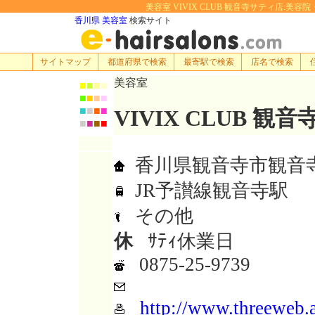
美容室 VIVIX CLUB 観音寺サティ店:美容院・
香川県 美容室
検索サイト
サイトマップ
都道府県で検索
最寄駅で検索
店名で検索
美容室
■
■
■
■
■
■
■
■
■
■
■
■
VIVIX CLUB 観
■
■
■
■
香川県観音寺市観音寺
JR予讃線観音寺駅
その他
休
ｻﾃｨ休業日
0875-25-9739
http://www.threeweb.a