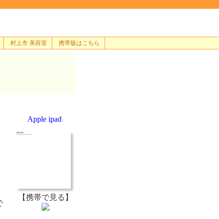
村上市 美容室
携帯版はこちら
Apple ipad
【携帯で見る】
で