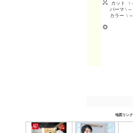
カット \ 
パーマ \ ～
カラー \ 
◎
地図リンク