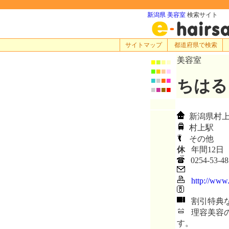
新潟県 美容室
検索サイト
サイトマップ
都道府県で検索
美容室
■
■
■
■
■
■
■
■
■
■
■
■
ちはる
■
■
■
■
新潟県村上市
村上駅
その他
休
年間12日
0254-53-48
http://www.
割引特典
理容美容の
す。