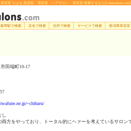
美容室 ちはる:美容院・理容室・ヘアサロン・美容室 検索するなら[e-hairsalons.com]
最寄駅で検索
店名で検索
住所で検索
サービスで検索
新潟県美容室
田端町10-17
57
iwafune.ne.jp/~chiharu/
なし
両方をやっており、トータル的にヘァーを考えているサロン