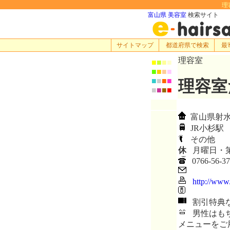
理
富山県 美容室
検索サイト
サイトマップ
都道府県で検索
最
理容室
■
■
■
■
■
■
■
■
■
■
■
■
理容室
■
■
■
■
富山県射水郡
JR小杉駅
その他
休
月曜日・第
0766-56-37
http://www
割引特典
男性はもち
メニューをご