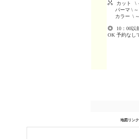
カット \ 
パーマ \ ～
カラー \ 
◎
10：00
OK 予約なし
地図リンク