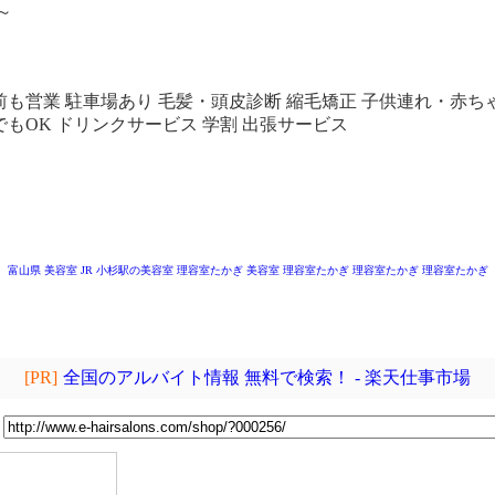
～
～
以前も営業 駐車場あり 毛髪・頭皮診断 縮毛矯正 子供連れ・赤ち
でもOK ドリンクサービス 学割 出張サービス
富山県 美容室
JR 小杉駅の美容室
理容室たかぎ
美容室 理容室たかぎ
理容室たかぎ
理容室たかぎ
[PR]
全国のアルバイト情報 無料で検索！ - 楽天仕事市場