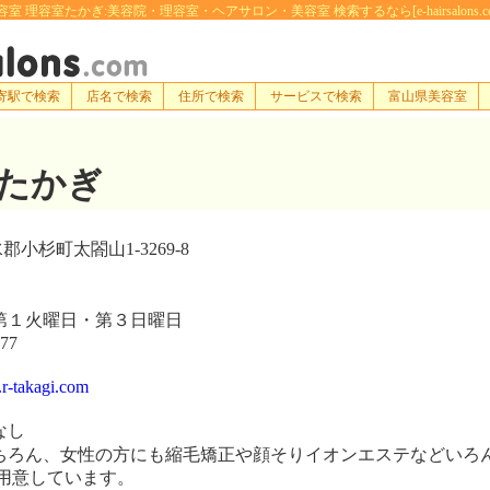
容室 理容室たかぎ:美容院・理容室・ヘアサロン・美容室 検索するなら[e-hairsalons.co
寄駅で検索
店名で検索
住所で検索
サービスで検索
富山県美容室
たかぎ
小杉町太閤山1-3269-8
１火曜日・第３日曜日
77
.r-takagi.com
なし
ろん、女性の方にも縮毛矯正や顔そりイオンエステなどいろ
用意しています。