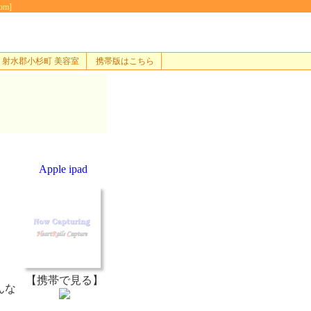
m]
射水郡小杉町 美容室
携帯版はこちら
Apple ipad
【携帯で見る】
んな