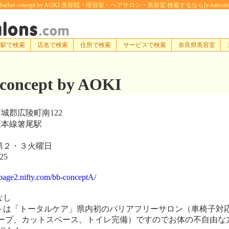
arber concept by AOKI:美容院・理容室・ヘアサロン・美容室 検索するなら[e-hairsalon
寄駅で検索
店名で検索
住所で検索
サービスで検索
奈良県美容室
 concept by AOKI
城郡広陵町南122
本線箸尾駅
２・３火曜日
25
page2.nifty.com/bb-conceptA/
なし
は「トータルケア」県内初のバリアフリーサロン（車椅子対
ープ、カットスペース、トイレ完備）ですのでお体の不自由な