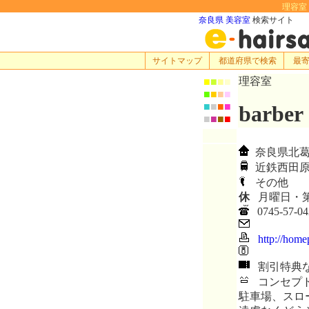
理容室 b
奈良県 美容室
検索サイト
サイトマップ
都道府県で検索
最
理容室
■
■
■
■
■
■
■
■
■
■
■
■
barber
■
■
■
■
奈良県北葛
近鉄西田原
その他
休
月曜日・第
0745-57-04
http://home
割引特典
コンセプト
駐車場、スロ