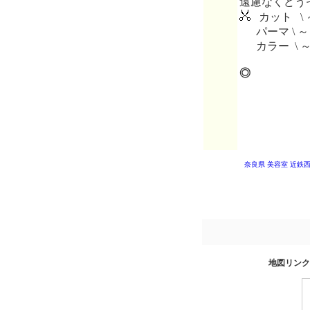
遠慮なくどう
カット \ 
パーマ \ ～
カラー \ 
◎
奈良県 美容室
近鉄西
地図リンク