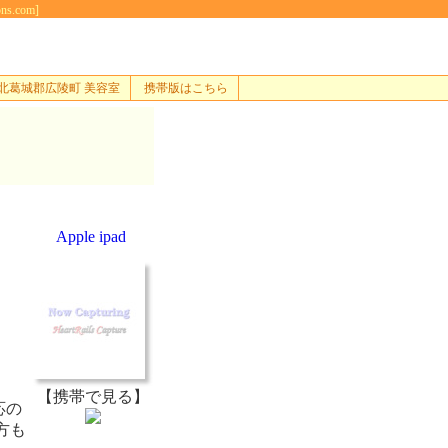
s.com]
北葛城郡広陵町 美容室
携帯版はこちら
Apple ipad
【携帯で見る】
応の
方も