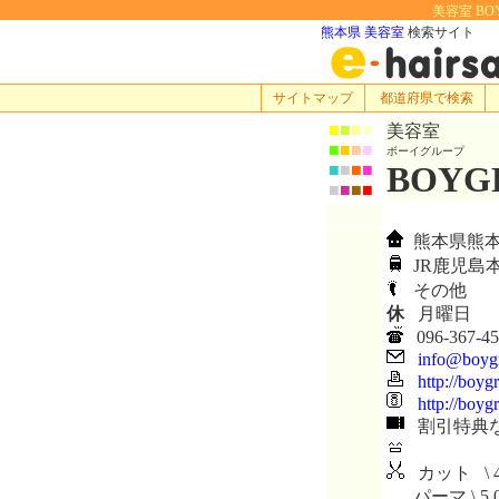
美容室 BO
熊本県 美容室
検索サイト
サイトマップ
都道府県で検索
■
■
■
■
美容室
■
■
■
■
ボーイグループ
BOYG
■
■
■
■
■
■
■
■
熊本県熊本市
JR鹿児島
その他
休
月曜日
096-367-45
info@boygr
http://boyg
http://boyg
割引特典
カット \ 4
パーマ \ 5,