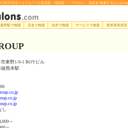
YGROUP(ボーイグループ):美容院・理容室・ヘアサロン・美容室 検索するなら[e-hairsalo
最寄駅で検索
店名で検索
住所で検索
サービスで検索
熊本県美容室
ROUP
東野1-9-1 BOYビル
本線熊本駅
06
oup.co.jp
roup.co.jp
roup.co.jp
なし
,000～
000～