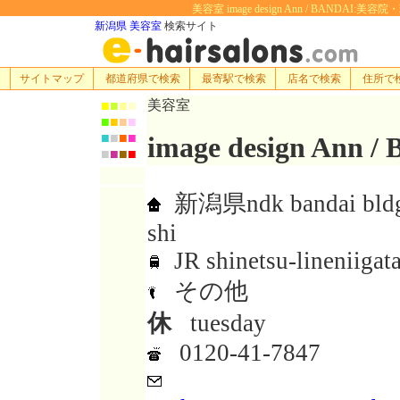
美容室 image design Ann / BANDAI:
新潟県 美容室
検索サイト
サイトマップ
都道府県で検索
最寄駅で検索
店名で検索
住所で
美容室
■
■
■
■
■
■
■
■
■
■
■
■
image design Ann /
■
■
■
■
新潟県ndk bandai bldg.1
shi
JR shinetsu-lineniigata
その他
休
tuesday
0120-41-7847