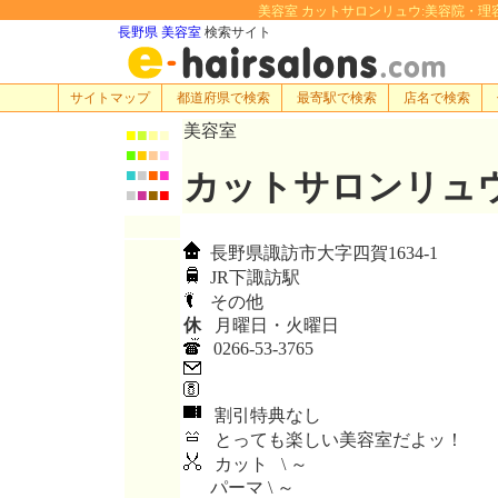
美容室 カットサロンリュウ:美容院・理容室・ヘ
長野県 美容室
検索サイト
サイトマップ
都道府県で検索
最寄駅で検索
店名で検索
美容室
■
■
■
■
■
■
■
■
■
■
■
■
カットサロンリュ
■
■
■
■
長野県諏訪市大字四賀1634-1
JR下諏訪駅
その他
休
月曜日・火曜日
0266-53-3765
割引特典なし
とっても楽しい美容室だよッ！
カット \ ～
パーマ \ ～